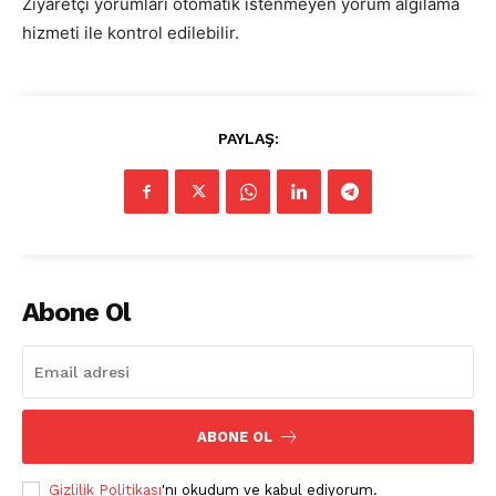
Ziyaretçi yorumları otomatik istenmeyen yorum algılama
Hakkımızda
hizmeti ile kontrol edilebilir.
İletişim
Gizlilik Politikası
Hesabım
PAYLAŞ:
Künye
Planlar
Abone Ol
ABONE OL
Gizlilik Politikası
'nı okudum ve kabul ediyorum.