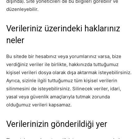
dışında). Site yöneticileri de bu bilgileri görebilir ve
ÖZEL İÇERİKLERİMİZİ
düzenleyebilir.
İNCELEYİN
Verileriniz üzerindeki haklarınız
neler
Bu sitede bir hesabınız veya yorumlarınız varsa, bize
verdiğiniz veriler ile birlikte, hakkınızda tuttuğumuz
kişisel verileri dosya olarak dışa aktarmak isteyebilirsiniz.
Ayrıca, sizinle ilgili tuttuğumuz tüm kişisel verilerin
silinmesini de isteyebilirsiniz. Silinecek veriler, idari,
PLANLARI İNCELE
yasal veya güvenlik amaçlarıyla tutmak zorunda
olduğumuz verileri kapsamaz.
Verilerinizin gönderildiği yer
Kurumsal