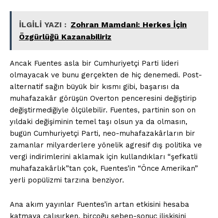
İLGİLİ YAZI :
Zohran Mamdani: Herkes İçin
Özgürlüğü Kazanabiliriz
Ancak Fuentes asla bir Cumhuriyetçi Parti lideri
olmayacak ve bunu gerçekten de hiç denemedi. Post-
alternatif sağın büyük bir kısmı gibi, başarısı da
muhafazakâr görüşün Overton penceresini değiştirip
değiştirmediğiyle ölçülebilir. Fuentes, partinin son on
yıldaki değişiminin temel taşı olsun ya da olmasın,
bugün Cumhuriyetçi Parti, neo-muhafazakârların bir
zamanlar milyarderlere yönelik agresif dış politika ve
vergi indirimlerini aklamak için kullandıkları “şefkatli
muhafazakârlık”tan çok, Fuentes’in “Önce Amerikan”
yerli popülizmi tarzına benziyor.
Ana akım yayınlar Fuentes’in artan etkisini hesaba
katmaya çalışırken, birçoğu sebep-sonuç ilişkisini