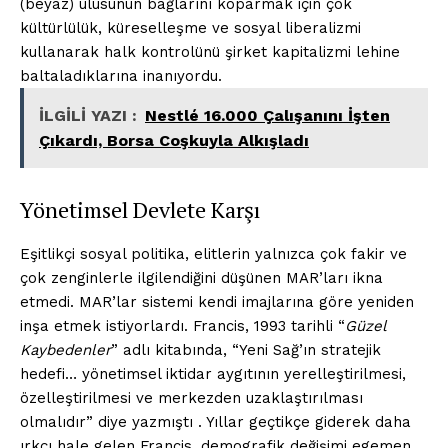
(beyaz) ulusunun bağlarını koparmak için çok
kültürlülük, küreselleşme ve sosyal liberalizmi
kullanarak halk kontrolünü şirket kapitalizmi lehine
baltaladıklarına inanıyordu.
İLGİLİ YAZI :
Nestlé 16.000 Çalışanını İşten
Çıkardı, Borsa Coşkuyla Alkışladı
Yönetimsel Devlete Karşı
Eşitlikçi sosyal politika, elitlerin yalnızca çok fakir ve
çok zenginlerle ilgilendiğini düşünen MAR’ları ikna
etmedi. MAR’lar sistemi kendi imajlarına göre yeniden
inşa etmek istiyorlardı. Francis, 1993 tarihli “
Güzel
Kaybedenler
” adlı kitabında, “Yeni Sağ’ın stratejik
hedefi… yönetimsel iktidar aygıtının yerelleştirilmesi,
özelleştirilmesi ve merkezden uzaklaştırılması
olmalıdır” diye yazmıştı . Yıllar geçtikçe giderek daha
ırkçı hale gelen Francis, demografik değişimi egemen