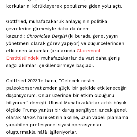
korkularını körükleyerek popülizme giden yolu açtı.
Gottfried, muhafazakarlık anlayışının politika
Kurumsal
çevrelerine girmesiyle daha da önem
kazandı;
Chronicles Dergisi
(ki burada genel yayın
Hakkımızda
yönetmeni olarak görev yapıyor) ve düşüncelerinden
İletişim
etkilenen kurumlar (aralarında
Claremont
Gizlilik Politikası
Enstitüsü’ndeki
muhafazakarlar da var) daha geniş
sağcı akımları şekillendirmeye başladı.
Hesabım
Künye
Gottfried 2023’te bana, “Gelecek neslin
Planlar
paleokonservatizmden güçlü bir şekilde etkileneceğini
düşünüyorum. Onlar üzerinde bir etkim olduğunu
İLGİLİ YAZI :
Viktor Orbán'ın Macar modeli çöktü
biliyorum” demişti. Ulusal Muhafazakârlar artık büyük
ölçüde Trump yanlısı bir duruş sergiliyor, ancak genel
olarak MAGA hareketinin aksine, uzun vadeli planlama
yapabilen profesyonel siyasi operasyonlar
oluşturmakla hâlâ ilgileniyorlar.