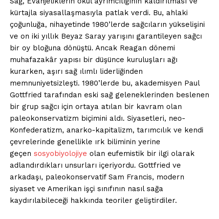
Sağ, Evanjeliklerin okul ayrımcılığının kaldırılması ve
kürtajla siyasallaşmasıyla patlak verdi. Bu, ahlaki
çoğunluğa, nihayetinde 1980’lerde sağcıların yükselişini
ve on iki yıllık Beyaz Saray yarışını garantileyen sağcı
bir oy bloğuna dönüştü. Ancak Reagan dönemi
muhafazakâr yapısı bir düşünce kuruluşları ağı
kurarken, aşırı sağ ılımlı liderliğinden
memnuniyetsizleşti. 1980’lerde bu, akademisyen Paul
Gottfried tarafından eski sağ geleneklerinden beslenen
bir grup sağcı için ortaya atılan bir kavram olan
paleokonservatizm biçimini aldı. Siyasetleri, neo-
Konfederatizm, anarko-kapitalizm, tarımcılık ve kendi
çevrelerinde genellikle ırk biliminin yerine
geçen
sosyobiyolojiye
olan eufemistik bir ilgi olarak
adlandırdıkları unsurları içeriyordu. Gottfried ve
arkadaşı, paleokonservatif Sam Francis, modern
siyaset ve Amerikan işçi sınıfının nasıl sağa
kaydırılabileceği hakkında teoriler geliştirdiler.