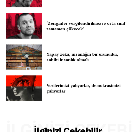
‘Zenginler vergilendirilmezse orta sınıf
tamamen çökecek’
Yapay zeka, insanlığın bir ürünüdür,
sahibi insanlık olmalı
Verilerimizi çalıyorlar, demokrasimizi
çalıyorlar
İLGINIZI ÇEKEB
İlginizi Çekebilir