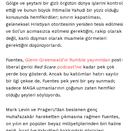
Gölge ve şeytani bir gizli örgütün dünya işlerini kontrol
ettiği ve bunun büyük ihtimalle Yahudi bir yüzü olduğu
konusunda hemfikirdiler; sınırın kapatılması,
geleneksel Hristiyan otoritesinin yeniden tesis edilmesi
ve Sol’un acımasızca ezilmesi gerektiğini, rakip olarak
değil, kanlı düşman olarak muamele görmeleri
gerektiğini düşünüyorlardı.
Fuentes,
Glenn Greenwald’ın Rumble yayınından
post-
liberal gerici
Red Scare
podcast’ine
kadar pek çok
yerde boy gösterdi. Ancak bu katılımlar hatırı sayılır
bir ilgi çekse de, Fuentes pek yeni bir şey sunmadı;
sadece MAGA uzmanlarının çoğunun zaten hemfikir
olduğu şeyleri söylüyordu.
Mark Levin ve PragerU’dan beslenen genç
muhafazakâr hareketten çıkmasına rağmen Fuentes,
on yılın en popüler beyaz milliyetçilerinden biri haline
geldi. İsrail (ve Yahudiler) hakkındaki görüşleri