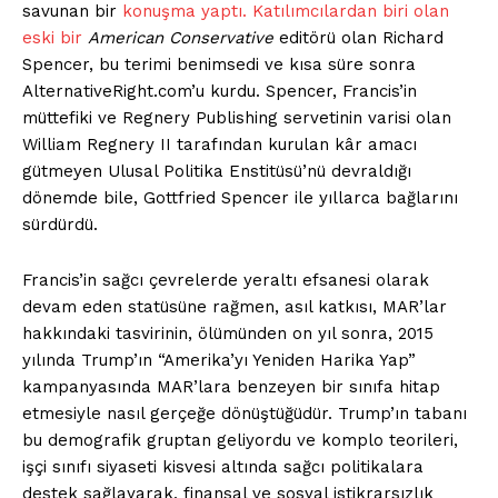
savunan bir
konuşma yaptı. Katılımcılardan biri olan
eski bir
American Conservative
editörü olan Richard
Spencer, bu terimi benimsedi ve kısa süre sonra
AlternativeRight.com’u kurdu. Spencer, Francis’in
müttefiki ve Regnery Publishing servetinin varisi olan
ÖZEL İÇERİKLERİMİZİ
William Regnery II tarafından kurulan kâr amacı
İNCELEYİN
gütmeyen Ulusal Politika Enstitüsü’nü devraldığı
dönemde bile, Gottfried Spencer ile yıllarca bağlarını
sürdürdü.
Francis’in sağcı çevrelerde yeraltı efsanesi olarak
devam eden statüsüne rağmen, asıl katkısı, MAR’lar
hakkındaki tasvirinin, ölümünden on yıl sonra, 2015
yılında Trump’ın “Amerika’yı Yeniden Harika Yap”
kampanyasında MAR’lara benzeyen bir sınıfa hitap
etmesiyle nasıl gerçeğe dönüştüğüdür. Trump’ın tabanı
bu demografik gruptan geliyordu ve komplo teorileri,
işçi sınıfı siyaseti kisvesi altında sağcı politikalara
PLANLARI İNCELE
destek sağlayarak, finansal ve sosyal istikrarsızlık