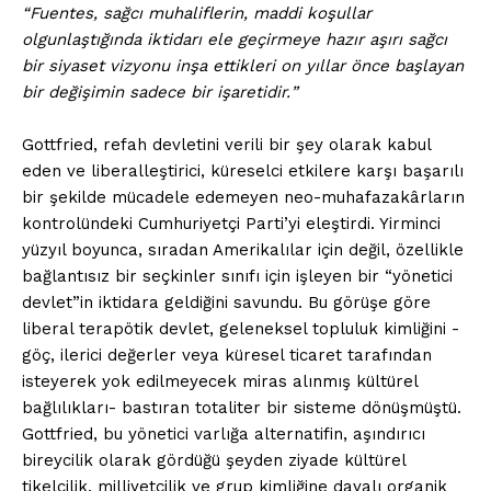
Fuentes, sağcı muhaliflerin, maddi koşullar
olgunlaştığında iktidarı ele geçirmeye hazır aşırı sağcı
bir siyaset vizyonu inşa ettikleri on yıllar önce başlayan
bir değişimin sadece bir işaretidir.
Gottfried, refah devletini verili bir şey olarak kabul
eden ve liberalleştirici, küreselci etkilere karşı başarılı
bir şekilde mücadele edemeyen neo-muhafazakârların
kontrolündeki Cumhuriyetçi Parti’yi eleştirdi. Yirminci
yüzyıl boyunca, sıradan Amerikalılar için değil, özellikle
bağlantısız bir seçkinler sınıfı için işleyen bir “yönetici
devlet”in iktidara geldiğini savundu. Bu görüşe göre
liberal terapötik devlet, geleneksel topluluk kimliğini -
göç, ilerici değerler veya küresel ticaret tarafından
isteyerek yok edilmeyecek miras alınmış kültürel
bağlılıkları- bastıran totaliter bir sisteme dönüşmüştü.
Gottfried, bu yönetici varlığa alternatifin, aşındırıcı
bireycilik olarak gördüğü şeyden ziyade kültürel
tikelcilik, milliyetçilik ve grup kimliğine dayalı organik