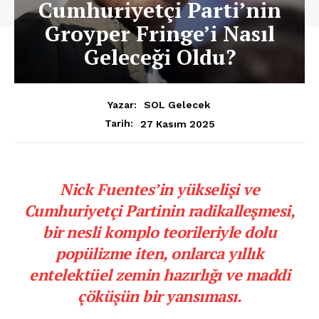
Cumhuriyetçi Parti’nin
Groyper Fringe’i Nasıl
Geleceği Oldu?
Yazar:
SOL Gelecek
27 Kasım 2025
Tarih:
Nick Fuentes’in yükselişi ve
Cumhuriyetçi Partinin radikalleşmesi,
bir nesli komplo teorileriyle dolu
popülizme iten, onlarca yıllık
entelektüel zemin hazırlığı ve maddi
çöküşün bir yansıması.