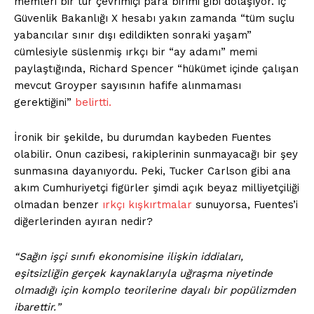
memleri bir tür çevrimiçi para birimi gibi dolaşıyor. İç
Güvenlik Bakanlığı X hesabı yakın zamanda “tüm suçlu
yabancılar sınır dışı edildikten sonraki yaşam”
cümlesiyle süslenmiş ırkçı bir “ay adamı” memi
paylaştığında, Richard Spencer “hükümet içinde çalışan
mevcut Groyper sayısının hafife alınmaması
gerektiğini”
belirtti.
İronik bir şekilde, bu durumdan kaybeden Fuentes
olabilir. Onun cazibesi, rakiplerinin sunmayacağı bir şey
sunmasına dayanıyordu. Peki, Tucker Carlson gibi ana
akım Cumhuriyetçi figürler şimdi açık beyaz milliyetçiliği
olmadan benzer
ırkçı kışkırtmalar
sunuyorsa, Fuentes’i
diğerlerinden ayıran nedir?
Sağın işçi sınıfı ekonomisine ilişkin iddiaları,
eşitsizliğin gerçek kaynaklarıyla uğraşma niyetinde
olmadığı için komplo teorilerine dayalı bir popülizmden
ibarettir.