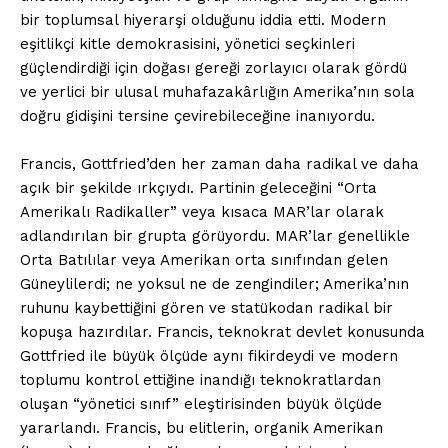
bir toplumsal hiyerarşi olduğunu iddia etti. Modern
eşitlikçi kitle demokrasisini, yönetici seçkinleri
güçlendirdiği için doğası gereği zorlayıcı olarak gördü
ve yerlici bir ulusal muhafazakârlığın Amerika’nın sola
doğru gidişini tersine çevirebileceğine inanıyordu.
Francis, Gottfried’den her zaman daha radikal ve daha
açık bir şekilde ırkçıydı. Partinin geleceğini “Orta
Amerikalı Radikaller” veya kısaca MAR’lar olarak
adlandırılan bir grupta görüyordu. MAR’lar genellikle
Orta Batılılar veya Amerikan orta sınıfından gelen
Güneylilerdi; ne yoksul ne de zengindiler; Amerika’nın
ruhunu kaybettiğini gören ve statükodan radikal bir
kopuşa hazırdılar. Francis, teknokrat devlet konusunda
Gottfried ile büyük ölçüde aynı fikirdeydi ve modern
toplumu kontrol ettiğine inandığı teknokratlardan
oluşan “yönetici sınıf” eleştirisinden büyük ölçüde
yararlandı. Francis, bu elitlerin, organik Amerikan