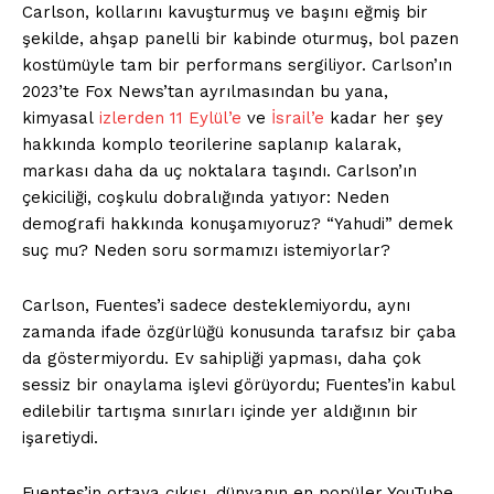
Carlson, kollarını kavuşturmuş ve başını eğmiş bir
şekilde, ahşap panelli bir kabinde oturmuş, bol pazen
kostümüyle tam bir performans sergiliyor. Carlson’ın
2023’te Fox News’tan ayrılmasından bu yana,
kimyasal
izlerden
11 Eylül’e
ve
İsrail’e
kadar her şey
hakkında komplo teorilerine saplanıp kalarak,
markası daha da uç noktalara taşındı. Carlson’ın
çekiciliği, coşkulu dobralığında yatıyor: Neden
demografi hakkında konuşamıyoruz? “Yahudi” demek
suç mu? Neden soru sormamızı istemiyorlar?
Carlson, Fuentes’i sadece desteklemiyordu, aynı
zamanda ifade özgürlüğü konusunda tarafsız bir çaba
da göstermiyordu. Ev sahipliği yapması, daha çok
sessiz bir onaylama işlevi görüyordu; Fuentes’in kabul
edilebilir tartışma sınırları içinde yer aldığının bir
işaretiydi.
Fuentes’in ortaya çıkışı, dünyanın en popüler YouTube