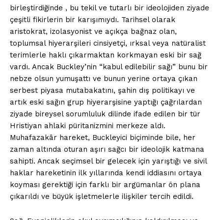
birleştirdiğinde , bu tekil ve tutarlı bir ideolojiden ziyade
çeşitli fikirlerin bir karışımıydı. Tarihsel olarak
aristokrat, izolasyonist ve açıkça bağnaz olan,
toplumsal hiyerarşileri cinsiyetçi, ırksal veya natüralist
terimlerle haklı çıkarmaktan korkmayan eski bir sağ
vardı. Ancak Buckley’nin “kabul edilebilir sağı” bunu bir
nebze olsun yumuşattı ve bunun yerine ortaya çıkan
serbest piyasa mutabakatını, şahin dış politikayı ve
artık eski sağın grup hiyerarşisine yaptığı çağrılardan
ziyade bireysel sorumluluk dilinde ifade edilen bir tür
Hristiyan ahlaki püritanizmini merkeze aldı.
Muhafazakâr hareket, Buckleyici biçiminde bile, her
zaman altında oturan aşırı sağcı bir ideolojik katmana
sahipti. Ancak seçimsel bir gelecek için yarıştığı ve sivil
haklar hareketinin ilk yıllarında kendi iddiasını ortaya
koyması gerektiği için farklı bir argümanlar ön plana
çıkarıldı ve büyük işletmelerle ilişkiler tercih edildi.