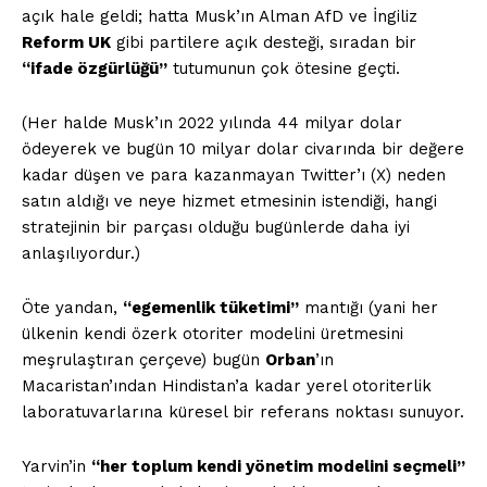
açık hale geldi; hatta Musk’ın Alman AfD ve İngiliz
Reform UK
gibi partilere açık desteği, sıradan bir
“ifade özgürlüğü”
tutumunun çok ötesine geçti.
(Her halde Musk’ın 2022 yılında 44 milyar dolar
ödeyerek ve bugün 10 milyar dolar civarında bir değere
kadar düşen ve para kazanmayan Twitter’ı (X) neden
satın aldığı ve neye hizmet etmesinin istendiği, hangi
stratejinin bir parçası olduğu bugünlerde daha iyi
anlaşılıyordur.)
Öte yandan,
“egemenlik tüketimi”
mantığı (yani her
ülkenin kendi özerk otoriter modelini üretmesini
meşrulaştıran çerçeve) bugün
Orban
’ın
Macaristan’ından Hindistan’a kadar yerel otoriterlik
laboratuvarlarına küresel bir referans noktası sunuyor.
Yarvin’in
“her toplum kendi yönetim modelini seçmeli”