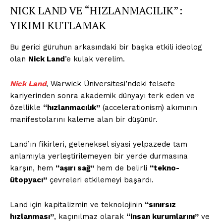
NICK LAND VE “HIZLANMACILIK”:
YIKIMI KUTLAMAK
Bu gerici güruhun arkasındaki bir başka etkili ideolog
olan
Nick Land
’e kulak verelim.
Nick Land
, Warwick Üniversitesi’ndeki felsefe
kariyerinden sonra akademik dünyayı terk eden ve
özellikle
“hızlanmacılık”
(accelerationism) akımının
manifestolarını kaleme alan bir düşünür.
Land’ın fikirleri, geleneksel siyasi yelpazede tam
anlamıyla yerleştirilemeyen bir yerde durmasına
karşın, hem
“aşırı sağ”
hem de belirli
“tekno-
ütopyacı”
çevreleri etkilemeyi başardı.
Land için kapitalizmin ve teknolojinin
“sınırsız
hızlanması”
, kaçınılmaz olarak
“insan kurumlarını”
ve