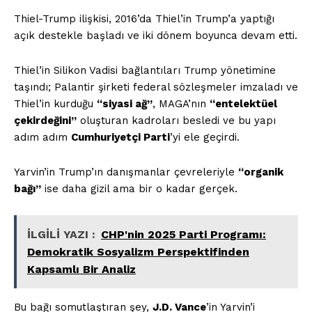
Thiel-Trump ilişkisi, 2016’da Thiel’in Trump’a yaptığı
açık destekle başladı ve iki dönem boyunca devam etti.
Kurumsal
Thiel’in Silikon Vadisi bağlantıları Trump yönetimine
Hakkımızda
taşındı; Palantir şirketi federal sözleşmeler imzaladı ve
İletişim
Thiel’in kurduğu
“siyasi ağ”
, MAGA’nın
“entelektüel
çekirdeğini”
oluşturan kadroları besledi ve bu yapı
Gizlilik Politikası
adım adım
Cumhuriyetçi Parti
’yi ele geçirdi.
Hesabım
Künye
Yarvin’in Trump’ın danışmanlar çevreleriyle
“organik
Planlar
bağı”
ise daha gizil ama bir o kadar gerçek.
İLGİLİ YAZI :
Korkuyu değil, umudu örgütlemek:
İLGİLİ YAZI :
CHP'nin 2025 Parti Programı:
Mamdani’nin New York’ta başlattığı sessiz devrim!
Demokratik Sosyalizm Perspektifinden
Kapsamlı Bir Analiz
Bu bağı somutlaştıran şey,
J.D. Vance
’in Yarvin’i