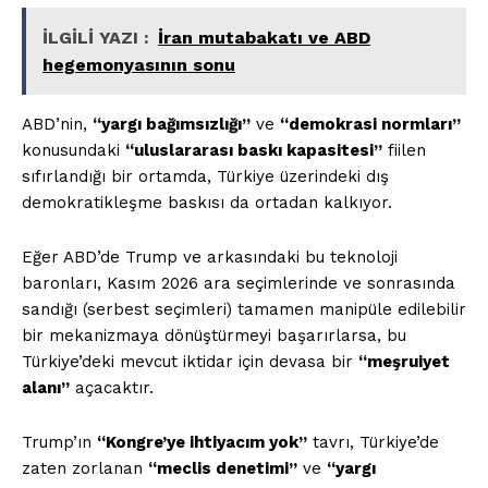
İLGİLİ YAZI :
İran mutabakatı ve ABD
hegemonyasının sonu
ABD’nin,
“yargı bağımsızlığı”
ve
“demokrasi normları”
konusundaki
“uluslararası baskı kapasitesi”
fiilen
sıfırlandığı bir ortamda, Türkiye üzerindeki dış
demokratikleşme baskısı da ortadan kalkıyor.
Eğer ABD’de Trump ve arkasındaki bu teknoloji
baronları, Kasım 2026 ara seçimlerinde ve sonrasında
sandığı (serbest seçimleri) tamamen manipüle edilebilir
bir mekanizmaya dönüştürmeyi başarırlarsa, bu
Türkiye’deki mevcut iktidar için devasa bir
“meşruiyet
alanı”
açacaktır.
Trump’ın
“Kongre’ye ihtiyacım yok”
tavrı, Türkiye’de
zaten zorlanan
“meclis denetimi”
ve
“yargı