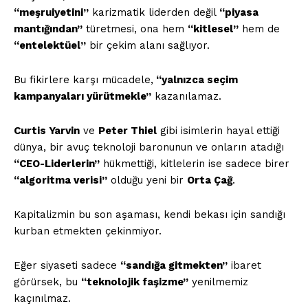
“meşruiyetini”
karizmatik liderden değil
“piyasa
mantığından”
türetmesi, ona hem
“kitlesel”
hem de
“entelektüel”
bir çekim alanı sağlıyor.
Bu fikirlere karşı mücadele,
“yalnızca seçim
kampanyaları yürütmekle”
kazanılamaz.
Curtis Yarvin
ve
Peter Thiel
gibi isimlerin hayal ettiği
dünya, bir avuç teknoloji baronunun ve onların atadığı
“CEO-Liderlerin”
hükmettiği, kitlelerin ise sadece birer
“algoritma verisi”
olduğu yeni bir
Orta Çağ
.
Kapitalizmin bu son aşaması, kendi bekası için sandığı
kurban etmekten çekinmiyor.
Eğer siyaseti sadece
“sandığa gitmekten”
ibaret
görürsek, bu
“teknolojik faşizme”
yenilmemiz
kaçınılmaz.