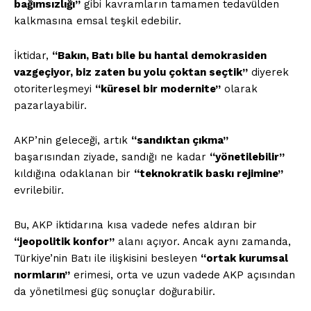
bağımsızlığı”
gibi kavramların tamamen tedavülden
kalkmasına emsal teşkil edebilir.
İktidar,
“Bakın, Batı bile bu hantal demokrasiden
vazgeçiyor, biz zaten bu yolu çoktan seçtik”
diyerek
otoriterleşmeyi
“küresel bir modernite”
olarak
pazarlayabilir.
AKP’nin geleceği, artık
“sandıktan çıkma”
başarısından ziyade, sandığı ne kadar
“yönetilebilir”
kıldığına odaklanan bir
“teknokratik baskı rejimine”
evrilebilir.
Bu, AKP iktidarına kısa vadede nefes aldıran bir
“jeopolitik konfor”
alanı açıyor. Ancak aynı zamanda,
Türkiye’nin Batı ile ilişkisini besleyen
“ortak kurumsal
normların”
erimesi, orta ve uzun vadede AKP açısından
da yönetilmesi güç sonuçlar doğurabilir.