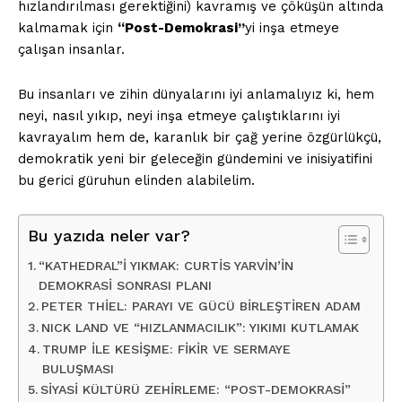
hızlandırılması gerektiğini) kavramış ve çöküşün altında
kalmamak için
“Post-Demokrasi”
yi inşa etmeye
çalışan insanlar.
Bu insanları ve zihin dünyalarını iyi anlamalıyız ki, hem
neyi, nasıl yıkıp, neyi inşa etmeye çalıştıklarını iyi
kavrayalım hem de, karanlık bir çağ yerine özgürlükçü,
demokratik yeni bir geleceğin gündemini ve inisiyatifini
bu gerici güruhun elinden alabilelim.
Bu yazıda neler var?
“KATHEDRAL”İ YIKMAK: CURTİS YARVİN’İN
DEMOKRASİ SONRASI PLANI
PETER THİEL: PARAYI VE GÜCÜ BİRLEŞTİREN ADAM
NICK LAND VE “HIZLANMACILIK”: YIKIMI KUTLAMAK
TRUMP İLE KESİŞME: FİKİR VE SERMAYE
BULUŞMASI
SİYASİ KÜLTÜRÜ ZEHİRLEME: “POST-DEMOKRASİ”