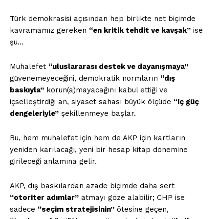
Türk demokrasisi açısından hep birlikte net biçimde
kavramamız gereken
“en kritik tehdit ve kavşak”
ise
şu…
Muhalefet
“uluslararası destek ve dayanışmaya”
güvenemeyeceğini, demokratik normların
“dış
baskıyla”
korun(a)mayacağını kabul ettiği ve
içselleştirdiği an, siyaset sahası büyük ölçüde
“iç güç
dengeleriyle”
şekillenmeye başlar.
Bu, hem muhalefet için hem de AKP için kartların
yeniden karılacağı, yeni bir hesap kitap dönemine
girileceği anlamına gelir.
AKP, dış baskılardan azade biçimde daha sert
“otoriter adımlar”
atmayı göze alabilir; CHP ise
sadece
“seçim stratejisinin”
ötesine geçen,