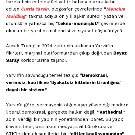
hareketinin entelektüel vaftiz babası olarak kabul
edilen
Curtis Yarvin
, blogosfer çevrelerinde
“
Mencius
Moldbug
”
takma adıyla on yılı aşkın süredir yazan ve
uzun süre yalnızca niş “
tekno-monarşist”
çevrelerde
okunan bir yazılım mühendisi ve siyaset düşünürüydü.
Ancak Trump’ın 2024 zaferinin ardından Yarvin’in
fikirleri, marjinal platformlardan çıkıp doğrudan
Beyaz
Saray
koridorlarına taşındı.
Yarvin’in savunduğu temel tez şu:
“Demokrasi,
verimsiz, kaotik ve ‘liyakatsiz kitlelerin tiranlığına’
dayalı bir sistem.”
Yarvin’e göre, sermayenin olgunlaşıp yükseldiği modern
liberal demokrasi, gerçekte halkın değil,
“Kathedral”
adını verdiği bir yapının yönetiminden ibaret. Bu yapı;
üniversiteler, ana akım medya, sivil bürokrasi ve
STK’lerden oluşan ilerici bir
“elitler koalisyonundan”