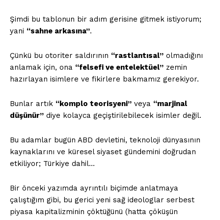
Şimdi bu tablonun bir adım gerisine gitmek istiyorum;
yani
“sahne arkasına”
.
Çünkü bu otoriter saldırının
“rastlantısal”
olmadığını
anlamak için, ona
“felsefi ve entelektüel”
zemin
hazırlayan isimlere ve fikirlere bakmamız gerekiyor.
Bunlar artık
“komplo teorisyeni”
veya
“marjinal
düşünür”
diye kolayca geçiştirilebilecek isimler değil.
Bu adamlar bugün ABD devletini, teknoloji dünyasının
kaynaklarını ve küresel siyaset gündemini doğrudan
etkiliyor; Türkiye dahil…
Bir önceki yazımda ayrıntılı biçimde anlatmaya
çalıştığım gibi, bu gerici yeni sağ ideologlar serbest
piyasa kapitalizminin çöktüğünü (hatta çöküşün