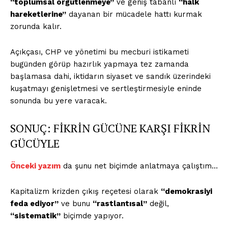
“toplumsal örgütlenmeye”
ve geniş tabanlı
“halk
hareketlerine”
dayanan bir mücadele hattı kurmak
zorunda kalır.
Açıkçası, CHP ve yönetimi bu mecburi istikameti
bugünden görüp hazırlık yapmaya tez zamanda
başlamasa dahi, iktidarın siyaset ve sandık üzerindeki
kuşatmayı genişletmesi ve sertleştirmesiyle eninde
sonunda bu yere varacak.
SONUÇ: FİKRİN GÜCÜNE KARŞI FİKRİN
GÜCÜYLE
Önceki yazım
da şunu net biçimde anlatmaya çalıştım…
Kapitalizm krizden çıkış reçetesi olarak
“demokrasiyi
feda ediyor”
ve bunu
“rastlantısal”
değil,
“sistematik”
biçimde yapıyor.