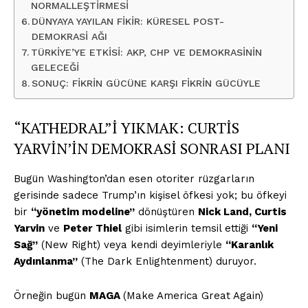
NORMALLEŞTİRMESİ
DÜNYAYA YAYILAN FİKİR: KÜRESEL POST-
DEMOKRASİ AĞI
TÜRKİYE’YE ETKİSİ: AKP, CHP VE DEMOKRASİNİN
GELECEĞİ
SONUÇ: FİKRİN GÜCÜNE KARŞI FİKRİN GÜCÜYLE
“KATHEDRAL”İ YIKMAK: CURTİS
YARVİN’İN DEMOKRASİ SONRASI PLANI
Bugün Washington’dan esen otoriter rüzgarların
gerisinde sadece Trump’ın kişisel öfkesi yok; bu öfkeyi
bir
“yönetim modeline”
dönüştüren
Nick Land, Curtis
Yarvin
ve
Peter Thiel
gibi isimlerin temsil ettiği
“Yeni
Sağ”
(New Right) veya kendi deyimleriyle
“Karanlık
Aydınlanma”
(The Dark Enlightenment) duruyor.
Örneğin bugün
MAGA
(Make America Great Again)