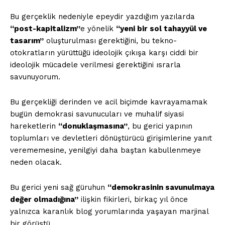
Bu gerçeklik nedeniyle epeydir yazdığım yazılarda
“post-kapitalizm”
e yönelik
“yeni bir sol tahayyül ve
tasarım”
oluşturulması gerektiğini, bu tekno-
otokratların yürüttüğü ideolojik çıkışa karşı ciddi bir
ideolojik mücadele verilmesi gerektiğini ısrarla
savunuyorum.
Bu gerçekliği derinden ve acil biçimde kavrayamamak
bugün demokrasi savunucuları ve muhalif siyasi
hareketlerin
“donuklaşmasına”
, bu gerici yapının
toplumları ve devletleri dönüştürücü girişimlerine yanıt
verememesine, yenilgiyi daha baştan kabullenmeye
neden olacak.
Bu gerici yeni sağ güruhun
“demokrasinin savunulmaya
değer olmadığına”
ilişkin fikirleri, birkaç yıl önce
yalnızca karanlık blog yorumlarında yaşayan marjinal
bir görüştü.