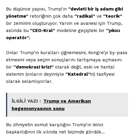
Bu düşünce yapısı, Trump’ın
“devleti bir iş adamı gibi
yönetme”
retoriğinin çok daha
“radikal”
ve
“teorik”
bir zeminini oluşturuyor. Yarvin ve avanesi için Trump,
aslında bu
“CEO-Kral”
modeline geçişteki bir
“yıkıcı
operatör”.
Onlar Trump’ın kuralları çiğnemesini, Kongre’yi by-pass
etmesini veya seçim sonuçlarını tartışmaya açmasını
bir
“demokrasi krizi”
olarak değil, eski ve hantal
sistemin (onların deyimiyle
“Katedral”
in) tasfiyesi
olarak selamlıyorlar.
İLGİLİ YAZI :
Trump ve Amerikan
hegemonyasının sonu
Bu zihniyetin somut karşılığını Trump’ın ikinci
başkanlığının ilk yılında net biçimde gördük…