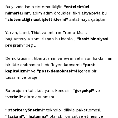
Bu yazıda ise o sistematikliğin
“entelektüel
mimarlarını”
, adım adım ördükleri fikri altyapıyla bu
“sistematiği nasıl işlettiklerini”
anlatmaya çalıştım.
Yarvin, Land, Thiel ve onların Trump-Musk
bağlantısıyla somutlaşan bu ideoloji,
“basit bir siyasi
program”
değil.
Demokrasinin, liberalizmin ve evrensel insan haklarının
birlikte aşılmasını hedefleyen kapsamlı
“post-
kapitalizmi”
ve
“post-demokrasi”
yi içeren bir
tasarım ve proje.
Bu projenin tehlikeli yanı, kendisini
“gerçekçi”
ve
“verimli”
olarak sunması.
“Otoriter yönetimi”
teknoloji diliyle paketlemesi,
“faşizmi”
,
“hızlanma”
olarak romantize etmesi ve