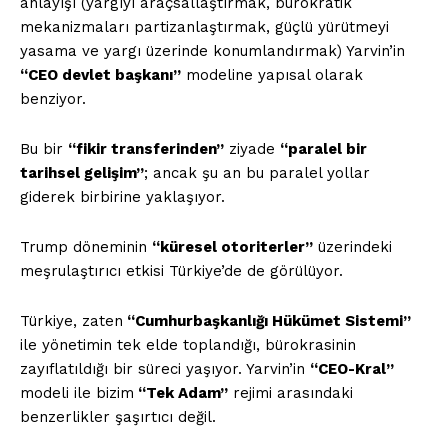
anlayışı (yargıyı araçsallaştırmak, bürokratik
mekanizmaları partizanlaştırmak, güçlü yürütmeyi
yasama ve yargı üzerinde konumlandırmak) Yarvin’in
“CEO devlet başkanı”
modeline yapısal olarak
benziyor.
Bu bir
“fikir transferinden”
ziyade
“paralel bir
tarihsel gelişim”
; ancak şu an bu paralel yollar
giderek birbirine yaklaşıyor.
Trump döneminin
“küresel otoriterler”
üzerindeki
meşrulaştırıcı etkisi Türkiye’de de görülüyor.
Türkiye, zaten
“Cumhurbaşkanlığı Hükümet Sistemi”
ile yönetimin tek elde toplandığı, bürokrasinin
zayıflatıldığı bir süreci yaşıyor. Yarvin’in
“CEO-Kral”
modeli ile bizim
“Tek Adam”
rejimi arasındaki
benzerlikler şaşırtıcı değil.