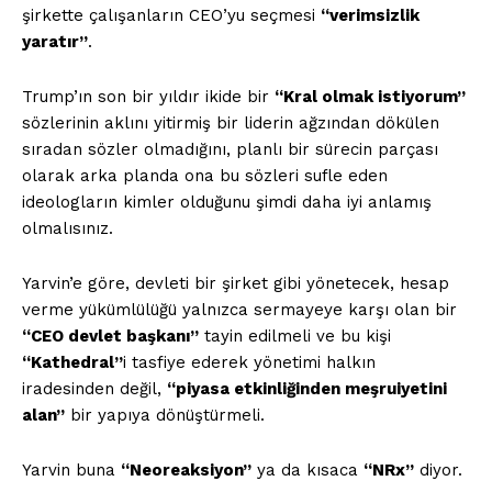
şirkette çalışanların CEO’yu seçmesi
“verimsizlik
yaratır”
.
Trump’ın son bir yıldır ikide bir
“Kral olmak istiyorum”
sözlerinin aklını yitirmiş bir liderin ağzından dökülen
sıradan sözler olmadığını, planlı bir sürecin parçası
olarak arka planda ona bu sözleri sufle eden
ideologların kimler olduğunu şimdi daha iyi anlamış
olmalısınız.
Yarvin’e göre, devleti bir şirket gibi yönetecek, hesap
verme yükümlülüğü yalnızca sermayeye karşı olan bir
“CEO devlet başkanı”
tayin edilmeli ve bu kişi
“Kathedral”
i tasfiye ederek yönetimi halkın
iradesinden değil,
“piyasa etkinliğinden meşruiyetini
alan”
bir yapıya dönüştürmeli.
Yarvin buna
“Neoreaksiyon”
ya da kısaca
“NRx”
diyor.