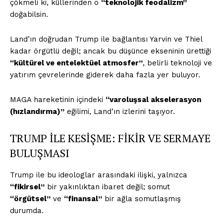
çökmeli ki, küllerinden o
“teknolojik feodalizm”
doğabilsin.
Land’ın doğrudan Trump ile bağlantısı Yarvin ve Thiel
kadar örgütlü değil; ancak bu düşünce ekseninin ürettiği
ÖZEL İÇERİKLERİMİZİ
“kültürel ve entelektüel atmosfer”
, belirli teknoloji ve
İNCELEYİN
yatırım çevrelerinde giderek daha fazla yer buluyor.
MAGA hareketinin içindeki
“varoluşsal akselerasyon
(hızlandırma)”
eğilimi, Land’ın izlerini taşıyor.
TRUMP İLE KESİŞME: FİKİR VE SERMAYE
BULUŞMASI
Trump ile bu ideologlar arasındaki ilişki, yalnızca
“fikirsel”
bir yakınlıktan ibaret değil; somut
“örgütsel”
ve
“finansal”
bir ağla somutlaşmış
PLANLARI İNCELE
durumda.