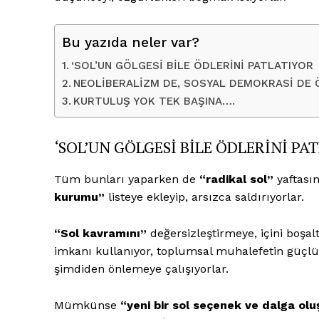
Bu yazıda neler var?
‘SOL’UN GÖLGESİ BİLE ÖDLERİNİ PATLATIYOR
NEOLİBERALİZM DE, SOSYAL DEMOKRASİ DE
KURTULUŞ YOK TEK BAŞINA….
‘SOL’UN GÖLGESİ BİLE ÖDLERİNİ PA
Tüm bunları yaparken de
“radikal sol”
yaftasın
kurumu”
listeye ekleyip, arsızca saldırıyorlar.
“Sol kavramını”
değersizleştirmeye, içini boşal
imkanı kullanıyor, toplumsal muhalefetin güçlü 
şimdiden önlemeye çalışıyorlar.
Mümkünse
“yeni bir sol seçenek ve dalga o