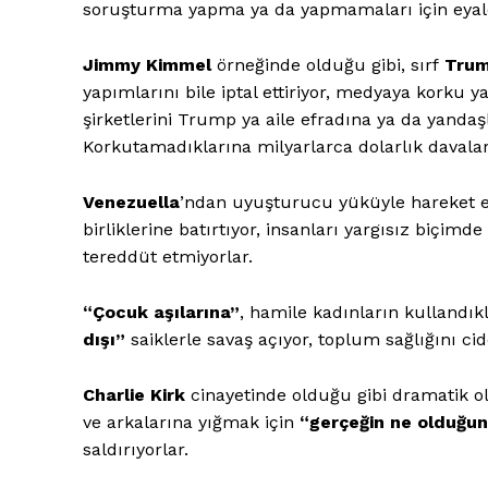
soruşturma yapma ya da yapmamaları için eyalet 
Jimmy Kimmel
örneğinde olduğu gibi, sırf
Tru
yapımlarını bile iptal ettiriyor, medyaya korku 
şirketlerini Trump ya aile efradına ya da yandaş
Korkutamadıklarına milyarlarca dolarlık davalar
Venezuella
’ndan uyuşturucu yüküyle hareket et
birliklerine batırtıyor, insanları yargısız biçimd
tereddüt etmiyorlar.
“Çocuk aşılarına”
, hamile kadınların kullandık
dışı”
saiklerle savaş açıyor, toplum sağlığını ci
Charlie Kirk
cinayetinde olduğu gibi dramatik ol
ve arkalarına yığmak için
“gerçeğin ne olduğu
saldırıyorlar.