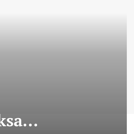
oksa…