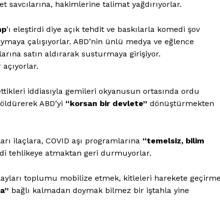
savcılarına, hakimlerine talimat yağdırıyorlar.
mp
’ı eleştirdi diye açık tehdit ve baskılarla komedi şov
yaymaya çalışıyorlar. ABD’nin ünlü medya ve eğlence
larına satın aldırarak susturmaya girişiyor.
 açıyorlar.
tikleri iddiasıyla gemileri okyanusun ortasında ordu
e öldürerek ABD’yi
“korsan bir devlete”
dönüştürmekten
ları ilaçlara, COVID aşı programlarına
“temelsiz, bilim
ddi tehlikeye atmaktan geri durmuyorlar.
ayları toplumu mobilize etmek, kitleleri harekete geçirm
na”
bağlı kalmadan doymak bilmez bir iştahla yine