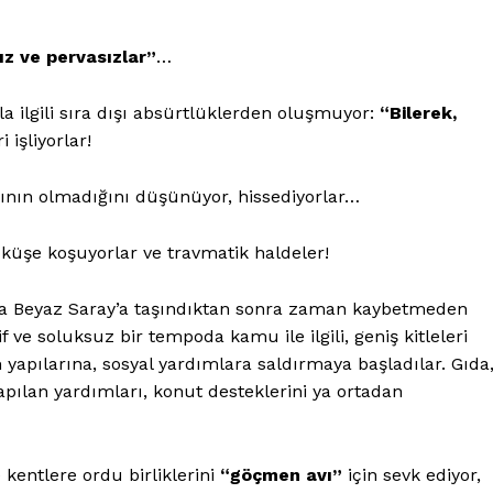
ız ve pervasızlar”
…
yla ilgili sıra dışı absürtlüklerden oluşmuyor:
“Bilerek,
işliyorlar!
larının olmadığını düşünüyor, hissediyorlar…
öküşe koşuyorlar ve travmatik haldeler!
ha Beyaz Saray’a taşındıktan sonra zaman kaybetmeden
f ve soluksuz bir tempoda kamu ile ilgili, geniş kitleleri
yapılarına, sosyal yardımlara saldırmaya başladılar. Gıda
apılan yardımları, konut desteklerini ya ortadan
kentlere ordu birliklerini
“göçmen avı”
için sevk ediyor,