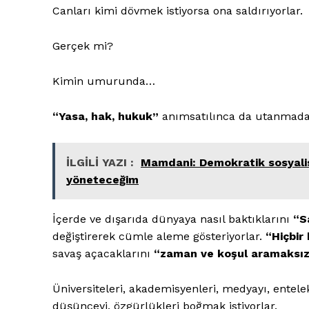
Canları kimi dövmek istiyorsa ona saldırıyorlar.
Gerçek mi?
Kimin umurunda…
“Yasa, hak, hukuk”
anımsatılınca da utanmada
İLGİLİ YAZI :
Mamdani: Demokratik sosyalis
yöneteceğim
İçerde ve dışarıda dünyaya nasıl baktıklarını
“S
değiştirerek cümle aleme gösteriyorlar.
“Hiçbir 
savaş açacaklarını
“zaman ve koşul aramaksız
Üniversiteleri, akademisyenleri, medyayı, entele
düşünceyi, özgürlükleri boğmak istiyorlar.