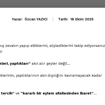
Yazar:
Özcan YAZICI
Tarih:
18 Ekim 2025
ş zevatın yapıp ettiklerini, söylediklerini takip ediyorsanız
z!
leri, yaptıkları”
akıl alır şeyler değil…
iklerinin, yaptıklarının akıl dışılığını kavramayacak kadar
r tercih”
ve
“kararlı bir eylem silsilesinden ibaret”
…