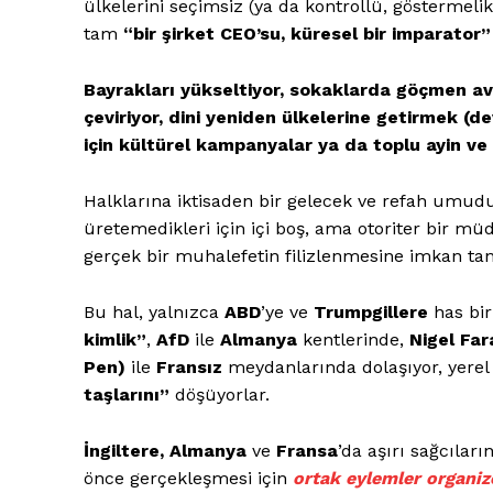
ülkelerini seçimsiz (ya da kontrollü, göstermeli
tam
“bir şirket CEO’su, küresel bir imparator”
Bayrakları yükseltiyor, sokaklarda göçmen avın
çeviriyor, dini yeniden ülkelerine getirmek (d
için kültürel kampanyalar ya da toplu ayin ve r
Halklarına iktisaden bir gelecek ve refah umudu
üretemedikleri için içi boş, ama otoriter bir m
gerçek bir muhalefetin filizlenmesine imkan tan
Bu hal, yalnızca
ABD
’ye ve
Trumpgillere
has bir
kimlik”
,
AfD
ile
Almanya
kentlerinde,
Nigel Fa
Pen)
ile
Fransız
meydanlarında dolaşıyor, yerel 
taşlarını”
döşüyorlar.
İngiltere, Almanya
ve
Fransa
’da aşırı sağcılar
önce gerçekleşmesi için
ortak eylemler organiz