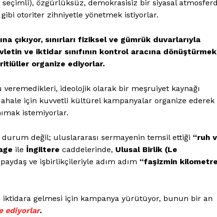
k seçimli), özgürlüksüz, demokrasisiz bir siyasal atmosfer
gibi otoriter zihniyetle yönetmek istiyorlar.
a çıkıyor, sınırları fiziksel ve gümrük duvarlarıyla
evletin ve iktidar sınıfının kontrol aracına dönüştürmek
itiüller organize ediyorlar.
 veremedikleri, ideolojik olarak bir meşruiyet kaynağı
üdahale için kuvvetli kültürel kampanyalar organize ederek
ımak istemiyorlar.
 durum değil; uluslararası sermayenin temsil ettiği
“ruh 
rage
ile
İngiltere
caddelerinde,
Ulusal Birlik (Le
paydaş ve işbirlikçileriyle adım adım
“faşizmin kilometr
ın iktidara gelmesi için kampanya yürütüyor, bunun bir an
e ediyorlar
.