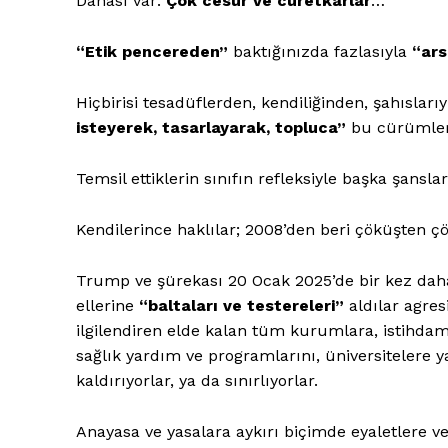
Dahası var:
Çok cesur ve cüretkarlar
…
“Etik pencereden”
baktığınızda fazlasıyla
“ars
Hiçbirisi tesadüflerden, kendiliğinden, şahısları
isteyerek, tasarlayarak, topluca”
bu cürümleri 
Temsil ettiklerin sınıfın refleksiyle başka şans
Kendilerince haklılar; 2008’den beri çöküşten ç
Trump ve şürekası 20 Ocak 2025’de bir kez da
ellerine
“baltaları ve testereleri”
aldılar agresi
ilgilendiren elde kalan tüm kurumlara, istihdam 
sağlık yardım ve programlarını, üniversitelere y
kaldırıyorlar, ya da sınırlıyorlar.
Anayasa ve yasalara aykırı biçimde eyaletlere ve 