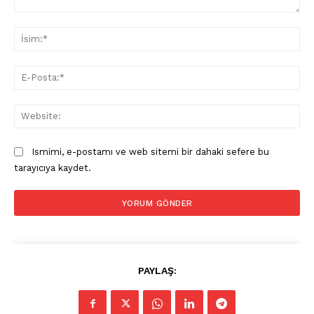
Yorum:
İsi
E-
Pos
Web
Ismimi, e-postamı ve web sitemi bir dahaki sefere bu
tarayıcıya kaydet.
PAYLAŞ: