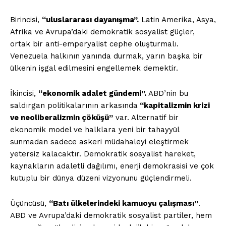
Birincisi,
“uluslararası dayanışma”.
Latin Amerika, Asya,
Afrika ve Avrupa’daki demokratik sosyalist güçler,
ortak bir anti-emperyalist cephe oluşturmalı.
Venezuela halkının yanında durmak, yarın başka bir
ÖZEL İÇERİKLERİMİZİ
ülkenin işgal edilmesini engellemek demektir.
İNCELEYİN
İkincisi,
“ekonomik adalet gündemi”.
ABD’nin bu
saldırgan politikalarının arkasında
“kapitalizmin krizi
ve neoliberalizmin çöküşü”
var. Alternatif bir
ekonomik model ve halklara yeni bir tahayyül
sunmadan sadece askeri müdahaleyi eleştirmek
yetersiz kalacaktır. Demokratik sosyalist hareket,
kaynakların adaletli dağılımı, enerji demokrasisi ve çok
kutuplu bir dünya düzeni vizyonunu güçlendirmeli.
Üçüncüsü,
“Batı ülkelerindeki kamuoyu çalışması”
.
PLANLARI İNCELE
ABD ve Avrupa’daki demokratik sosyalist partiler, hem