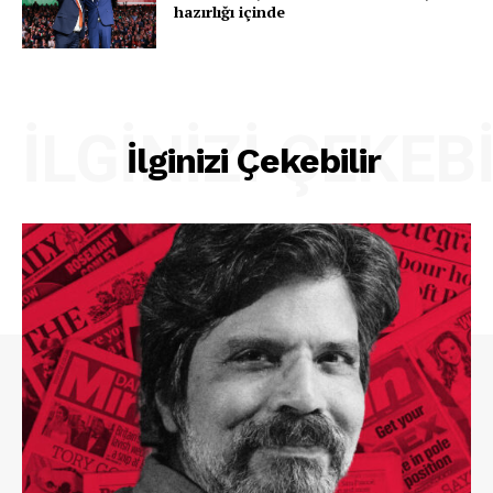
hazırlığı içinde
İLGINIZI ÇEKEB
İlginizi Çekebilir