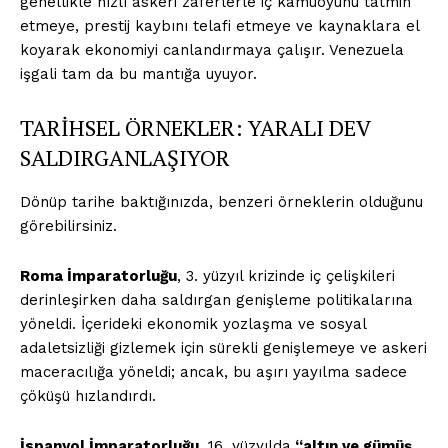
genellikle hızlı askeri zaferlerle iç kamuoyunu tatmin
etmeye, prestij kaybını telafi etmeye ve kaynaklara el
koyarak ekonomiyi canlandırmaya çalışır. Venezuela
işgali tam da bu mantığa uyuyor.
TARİHSEL ÖRNEKLER: YARALI DEV
SALDIRGANLAŞIYOR
Dönüp tarihe baktığınızda, benzeri örneklerin olduğunu
görebilirsiniz.
Roma İmparatorluğu
, 3. yüzyıl krizinde iç çelişkileri
derinleşirken daha saldırgan genişleme politikalarına
yöneldi. İçerideki ekonomik yozlaşma ve sosyal
adaletsizliği gizlemek için sürekli genişlemeye ve askeri
maceracılığa yöneldi; ancak, bu aşırı yayılma sadece
çöküşü hızlandırdı.
İspanyol İmparatorluğu
, 16. yüzyılda
“altın ve gümüş