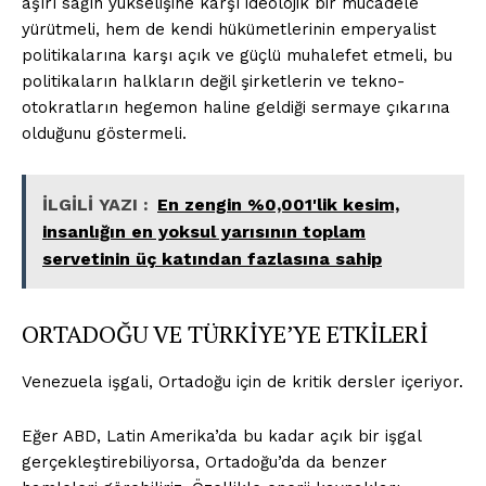
aşırı sağın yükselişine karşı ideolojik bir mücadele
yürütmeli, hem de kendi hükümetlerinin emperyalist
politikalarına karşı açık ve güçlü muhalefet etmeli, bu
Kurumsal
politikaların halkların değil şirketlerin ve tekno-
otokratların hegemon haline geldiği sermaye çıkarına
Hakkımızda
olduğunu göstermeli.
İletişim
Gizlilik Politikası
İLGİLİ YAZI :
En zengin %0,001'lik kesim,
Hesabım
insanlığın en yoksul yarısının toplam
Künye
servetinin üç katından fazlasına sahip
Planlar
ORTADOĞU VE TÜRKİYE’YE ETKİLERİ
İLGİLİ YAZI :
Yapay Zekanın Altına Hücumu Sınıf
Savaşının Kılıfı
Venezuela işgali, Ortadoğu için de kritik dersler içeriyor.
Eğer ABD, Latin Amerika’da bu kadar açık bir işgal
gerçekleştirebiliyorsa, Ortadoğu’da da benzer