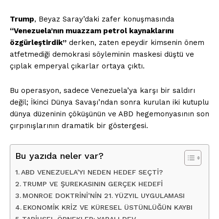
Trump
, Beyaz Saray’daki zafer konuşmasında
“Venezuela’nın muazzam petrol kaynaklarını
özgürleştirdik”
derken, zaten epeydir kimsenin önem
atfetmediği demokrasi söyleminin maskesi düştü ve
çıplak emperyal çıkarlar ortaya çıktı.
Bu operasyon, sadece Venezuela’ya karşı bir saldırı
değil; İkinci Dünya Savaşı’ndan sonra kurulan iki kutuplu
dünya düzeninin çöküşünün ve ABD hegemonyasının son
çırpınışlarının dramatik bir göstergesi.
Bu yazıda neler var?
ABD VENEZUELA’YI NEDEN HEDEF SEÇTİ?
TRUMP VE ŞUREKASININ GERÇEK HEDEFİ
MONROE DOKTRİNİ’NİN 21. YÜZYIL UYGULAMASI
EKONOMİK KRİZ VE KÜRESEL ÜSTÜNLÜĞÜN KAYBI