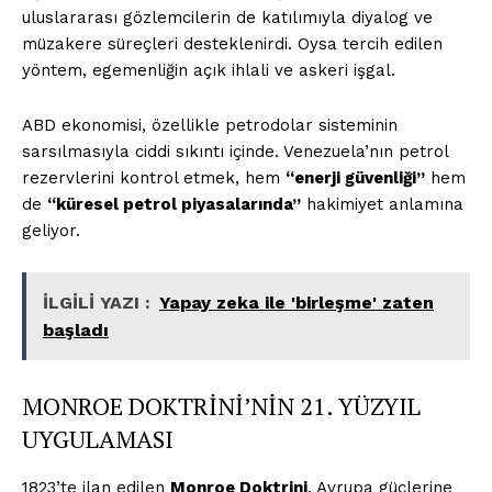
uluslararası gözlemcilerin de katılımıyla diyalog ve
müzakere süreçleri desteklenirdi. Oysa tercih edilen
yöntem, egemenliğin açık ihlali ve askeri işgal.
ABD ekonomisi, özellikle petrodolar sisteminin
sarsılmasıyla ciddi sıkıntı içinde. Venezuela’nın petrol
rezervlerini kontrol etmek, hem
“enerji güvenliği”
hem
de
“küresel petrol piyasalarında”
hakimiyet anlamına
geliyor.
İLGİLİ YAZI :
Yapay zeka ile 'birleşme' zaten
başladı
MONROE DOKTRİNİ’NİN 21. YÜZYIL
UYGULAMASI
1823’te ilan edilen
Monroe Doktrini
, Avrupa güçlerine