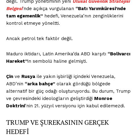
değil. Trump yönetiminin yeni
Ulusal Güvenlik Stratejisi
Belgesi
’nde açıkça vurgulanan
“Batı Yarımküresi’nde
tam egemenlik”
hedefi, Venezuela’nın zenginliklerini
kontrol etmeye yöneltti.
Ancak petrol tek faktör değil.
Maduro iktidarı, Latin Amerika’da ABD karşıtı
“Bolivarcı
Hareket”
in sembolü haline gelmişti.
Çin
ve
Rusya
ile yakın işbirliği içindeki Venezuela,
ABD’nin
“arka bahçe”
olarak gördüğü bölgede
alternatif bir güç odağı oluşturuyordu. Bu durum, Trump
ve çevresindeki ideologların geliştirdiği
Monroe
Doktrini
’nin 21. yüzyıl versiyonu için kabul edilemezdi.
TRUMP VE ŞUREKASININ GERÇEK
HEDEFİ