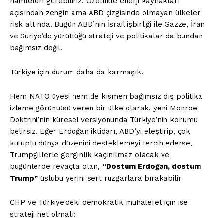
hamleleri görebiliriz. Özellikle enerji kaynakları
açısından zengin ama ABD çizgisinde olmayan ülkeler
risk altında. Bugün ABD’nin İsrail işbirliği ile Gazze, İran
ve Suriye’de yürüttüğü strateji ve politikalar da bundan
bağımsız değil.
Türkiye için durum daha da karmaşık.
Hem NATO üyesi hem de kısmen bağımsız dış politika
izleme görüntüsü veren bir ülke olarak, yeni Monroe
Doktrini’nin küresel versiyonunda Türkiye’nin konumu
belirsiz. Eğer Erdoğan iktidarı, ABD’yi eleştirip, çok
kutuplu dünya düzenini desteklemeyi tercih ederse,
Trumpgillerle gerginlik kaçınılmaz olacak ve
bugünlerde revaçta olan,
“Dostum Erdoğan, dostum
Trump”
üslubu yerini sert rüzgarlara bırakabilir.
CHP ve Türkiye’deki demokratik muhalefet için ise
strateji net olmalı: