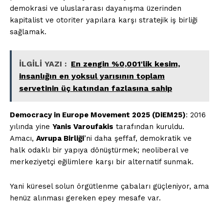
demokrasi ve uluslararası dayanışma üzerinden
kapitalist ve otoriter yapılara karşı stratejik iş birliği
sağlamak.
İLGİLİ YAZI :
En zengin %0,001'lik kesim,
insanlığın en yoksul yarısının toplam
servetinin üç katından fazlasına sahip
Democracy in Europe Movement 2025 (DiEM25)
: 2016
yılında yine
Yanis Varoufakis
tarafından kuruldu.
Amacı,
Avrupa Birliği
’ni daha şeffaf, demokratik ve
halk odaklı bir yapıya dönüştürmek; neoliberal ve
merkeziyetçi eğilimlere karşı bir alternatif sunmak.
Yani küresel solun örgütlenme çabaları güçleniyor, ama
henüz alınması gereken epey mesafe var.