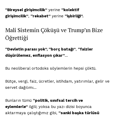
“Bireysel girişimcilik”
yerine
“kolektif
girişimcilik”
,
“rekabet”
yerine
“işbirliği”.
Mali Sistemin Çöküşü ve Trump’ın Bize
Öğrettiği
“Devletin parası yok”, “borç batağı”
,
“faizler
düşürülemez, enflasyon çıkar”
…
Bu neoliberal ortodoks söylemlerin hepsi çöktü.
Bütçe, vergi, faiz, ücretler, istihdam, yatırımlar, gelir ve
servet dağılımı…
Bunların tümü
“politik, sınıfsal tercih ve
eylemlerle”
ilgili; yoksa bu yazı dizisi boyunca
aktarmaya çalıştığımız gibi,
“sanki başka türlüsü