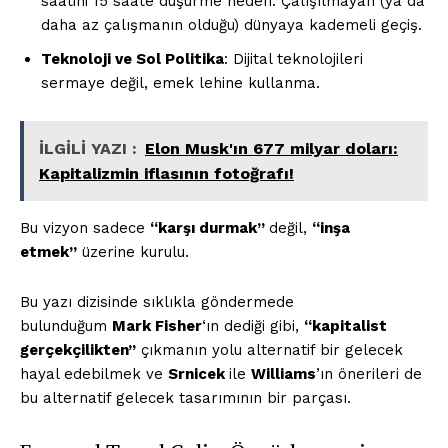
saatini 15 saate düşürme hedefi. Çalışılmayan (ya da
daha az çalışmanın olduğu) dünyaya kademeli geçiş.
Teknoloji ve Sol Politika
: Dijital teknolojileri
sermaye değil, emek lehine kullanma.
İLGİLİ YAZI :
Elon Musk'ın 677 milyar doları:
Kapitalizmin iflasının fotoğrafı!
Bu vizyon sadece
“karşı durmak”
değil,
“inşa
etmek”
üzerine kurulu.
Bu yazı dizisinde sıklıkla göndermede
bulunduğum
Mark Fisher
‘ın dediği gibi,
“kapitalist
gerçekçilikten”
çıkmanın yolu alternatif bir gelecek
hayal edebilmek ve
Srnicek
ile
Williams
’ın önerileri de
bu alternatif gelecek tasarımının bir parçası.