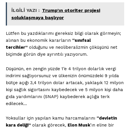
İLGİLİ YAZI :
Trump'ın otoriter projesi
soluklaşmaya başlıyor
Lütfen bu yazdıklarımı gereksiz bilgi olarak görmeyin;
alınan bu ekonomik kararların
“sınıfsal
tercihler”
olduğunu ve neoliberalizmin çöküşünü net
biçimde görün diye ayrıntılı yazıyorum.
Düşünün, en zengin yüzde 1’e 4 trilyon dolarlık vergi
indirimi sağlıyorsunuz ve ülkenizin önümüzdeki 9 yılda
bütçe açığı 3,4 trilyon dolar artacak, yaklaşık 12 milyon
kişi sağlık sigortasını kaybedecek ve 5 milyon kişi daha
gıda yardımlarını (SNAP) kaybederek açlığa terk
edilecek…
Yoksullar için yapılan kamu harcamalarını
“devletin
kara deliği”
olarak görecek,
Elon Musk
’ın eline bir