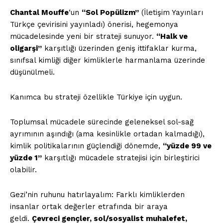
Chantal Mouffe
‘un
“Sol Popülizm”
(İletişim Yayınları
Türkçe çevirisini yayınladı) önerisi, hegemonya
Kurumsal
mücadelesinde yeni bir strateji sunuyor.
“Halk ve
oligarşi”
karşıtlığı üzerinden geniş ittifaklar kurma,
Hakkımızda
sınıfsal kimliği diğer kimliklerle harmanlama üzerinde
İletişim
düşünülmeli.
Gizlilik Politikası
Kanımca bu strateji özellikle Türkiye için uygun.
Hesabım
Künye
Toplumsal mücadele sürecinde geleneksel sol-sağ
Planlar
ayrımının aşındığı (ama kesinlikle ortadan kalmadığı),
kimlik politikalarının güçlendiği dönemde,
“yüzde 99 ve
yüzde 1”
karşıtlığı mücadele stratejisi için birleştirici
İLGİLİ YAZI :
Yapay zeka, insanlığın bir ürünüdür,
olabilir.
sahibi insanlık olmalı
Gezi’nin ruhunu hatırlayalım: Farklı kimliklerden
insanlar ortak değerler etrafında bir araya
geldi.
Çevreci gençler, sol/sosyalist muhalefet,