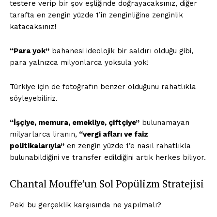
testere verip bir şov eşliğinde doğrayacaksınız, diğer
tarafta en zengin yüzde 1’in zenginliğine zenginlik
katacaksınız!
“Para yok”
bahanesi ideolojik bir saldırı olduğu gibi,
ÖZEL İÇERİKLERİMİZİ
para yalnızca milyonlarca yoksula yok!
İNCELEYİN
Türkiye için de fotoğrafın benzer olduğunu rahatlıkla
söyleyebiliriz.
“İşçiye, memura, emekliye, çiftçiye”
bulunamayan
milyarlarca liranın,
“vergi afları ve faiz
politikalarıyla”
en zengin yüzde 1’e nasıl rahatlıkla
bulunabildiğini ve transfer edildiğini artık herkes biliyor.
Chantal Mouffe’un Sol Popülizm Stratejisi
PLANLARI İNCELE
Peki bu gerçeklik karşısında ne yapılmalı?