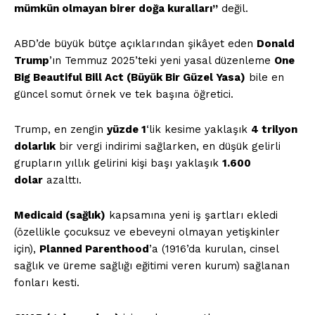
mümkün olmayan birer doğa kuralları”
değil.
ABD’de büyük bütçe açıklarından şikâyet eden
Donald
Trump
’ın Temmuz 2025’teki yeni yasal düzenleme
One
Big Beautiful Bill Act (Büyük Bir Güzel Yasa)
bile en
güncel somut örnek ve tek başına öğretici.
Trump, en zengin
yüzde 1
‘lik kesime yaklaşık
4 trilyon
dolarlık
bir vergi indirimi sağlarken, en düşük gelirli
grupların yıllık gelirini kişi başı yaklaşık
1.600
dolar
azalttı.
Medicaid (sağlık)
kapsamına yeni iş şartları ekledi
(özellikle çocuksuz ve ebeveyni olmayan yetişkinler
için),
Planned Parenthood
’a (1916’da kurulan, cinsel
sağlık ve üreme sağlığı eğitimi veren kurum) sağlanan
fonları kesti.