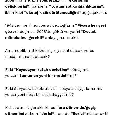
2008 finans krizi neoliberalizmin
“ekonomik
çelişkilerini”
, pandemi
“toplumsal kırılganlıklarını”
,
iklim krizi
“ekolojik sürdürülemezliğini”
açığa çıkardı.
1947’den beri neoliberal ideologların
“Piyasa her şeyi
çözer”
dogması 2008’de çöktü ve yerini
“Devlet
müdahalesi gerekli”
anlayışına bıraktı.
Ama neoliberal krizden çıkış nasıl olacak ve bu
müdahale nasıl olacak?
Eski
“Keynesyen refah devletine”
dönüş mü,
yoksa
“tamamen yeni bir model”
mi?
Eski Sovyetik, bürokratik bir sosyalist uygulama mı,
yoksa yeni nesil bir sol tahayyül mü?
Kabul etmek gerekir ki, bu
“ara dönemde/geçiş
döneminde”
hem
“gerici”
hem de
“ilerici”
güçler aktif