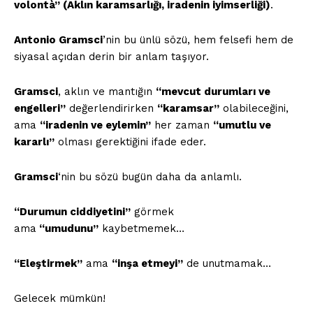
volontà” (Aklın karamsarlığı, iradenin iyimserliği)
.
Antonio Gramsci
’nin bu ünlü sözü, hem felsefi hem de
siyasal açıdan derin bir anlam taşıyor.
Gramsci
, aklın ve mantığın
“mevcut durumları ve
engelleri”
değerlendirirken
“karamsar”
olabileceğini,
ama
“iradenin ve eylemin”
her zaman
“umutlu ve
kararlı”
olması gerektiğini ifade eder.
Gramsci
‘nin bu sözü bugün daha da anlamlı.
“Durumun ciddiyetini”
görmek
ama
“umudunu”
kaybetmemek…
“Eleştirmek”
ama
“inşa etmeyi”
de unutmamak…
Gelecek mümkün!