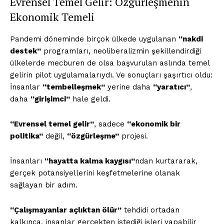
Evrensel Temel Gelir: Özgürleşmenin
Ekonomik Temeli
Pandemi döneminde birçok ülkede uygulanan
“nakdi
destek”
programları, neoliberalizmin şekillendirdiği
ülkelerde mecburen de olsa başvurulan aslında temel
gelirin pilot uygulamalarıydı. Ve sonuçları şaşırtıcı oldu:
İnsanlar
“tembelleşmek”
yerine daha
“yaratıcı”
,
daha
“girişimci”
hale geldi.
“Evrensel temel gelir”
, sadece
“ekonomik bir
politika”
değil,
“özgürleşme”
projesi.
İnsanları
“hayatta kalma kaygısı”
ndan kurtararak,
gerçek potansiyellerini keşfetmelerine olanak
sağlayan bir adım.
“Çalışmayanlar açlıktan ölür”
tehdidi ortadan
kalkınca, insanlar gerçekten istediği işleri yapabilir