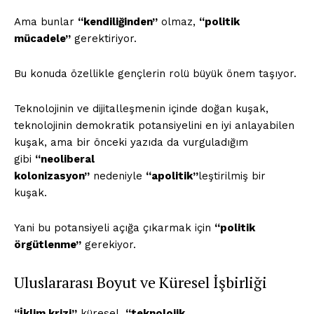
Ama bunlar
“kendiliğinden”
olmaz,
“politik
mücadele”
gerektiriyor.
Bu konuda özellikle gençlerin rolü büyük önem taşıyor.
Teknolojinin ve dijitalleşmenin içinde doğan kuşak,
teknolojinin demokratik potansiyelini en iyi anlayabilen
kuşak, ama bir önceki yazıda da vurguladığım
gibi
“neoliberal
kolonizasyon”
nedeniyle
“apolitik”
leştirilmiş bir
kuşak.
Yani bu potansiyeli açığa çıkarmak için
“politik
örgütlenme”
gerekiyor.
Uluslararası Boyut ve Küresel İşbirliği
“İklim krizi”
küresel,
“teknolojik