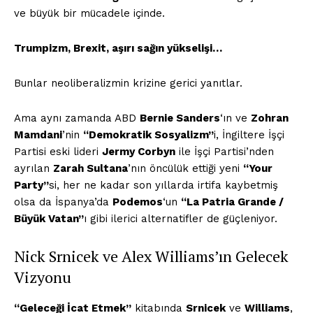
ve büyük bir mücadele içinde.
Trumpizm, Brexit, aşırı sağın yükselişi…
Bunlar neoliberalizmin krizine gerici yanıtlar.
Ama aynı zamanda ABD
Bernie Sanders
‘ın ve
Zohran
Mamdani
’nin
“Demokratik Sosyalizm”
i, İngiltere İşçi
Partisi eski lideri
Jermy Corbyn
ile İşçi Partisi’nden
ayrılan
Zarah Sultana
’nın öncülük ettiği yeni
“Your
Party”
si, her ne kadar son yıllarda irtifa kaybetmiş
olsa da İspanya’da
Podemos
‘un
“La Patria Grande /
Büyük Vatan”
ı gibi ilerici alternatifler de güçleniyor.
Nick Srnicek ve Alex Williams’ın Gelecek
Vizyonu
“Geleceği İcat Etmek”
kitabında
Srnicek
ve
Williams
,