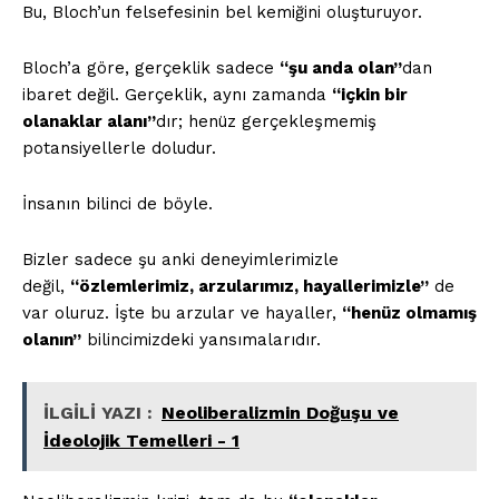
Bu, Bloch’un felsefesinin bel kemiğini oluşturuyor.
Kurumsal
Bloch’a göre, gerçeklik sadece
“şu anda olan”
dan
ibaret değil. Gerçeklik, aynı zamanda
“içkin bir
Hakkımızda
olanaklar alanı”
dır; henüz gerçekleşmemiş
potansiyellerle doludur.
İletişim
Gizlilik Politikası
İnsanın bilinci de böyle.
Hesabım
Künye
Bizler sadece şu anki deneyimlerimizle
Planlar
değil,
“özlemlerimiz, arzularımız, hayallerimizle”
de
var oluruz. İşte bu arzular ve hayaller,
“henüz olmamış
olanın”
bilincimizdeki yansımalarıdır.
İLGİLİ YAZI :
ABD imparatorluğuna karşı küresel
direniş dalgası, İsrail'in soykırımına son vermekle
başlamalı
İLGİLİ YAZI :
Neoliberalizmin Doğuşu ve
İdeolojik Temelleri - 1