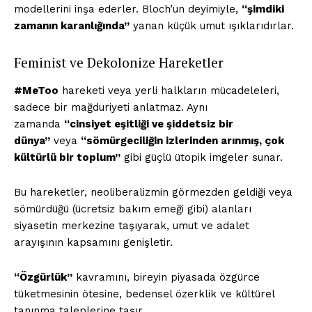
modellerini inşa ederler. Bloch’un deyimiyle,
“şimdiki
zamanın karanlığında”
yanan küçük umut ışıklarıdırlar.
Feminist ve Dekolonize Hareketler
#MeToo
hareketi veya yerli halkların mücadeleleri,
sadece bir mağduriyeti anlatmaz. Aynı
zamanda
“cinsiyet eşitliği ve şiddetsiz bir
dünya”
veya
“sömürgeciliğin izlerinden arınmış, çok
kültürlü bir toplum”
gibi güçlü ütopik imgeler sunar.
Bu hareketler, neoliberalizmin görmezden geldiği veya
sömürdüğü (ücretsiz bakım emeği gibi) alanları
siyasetin merkezine taşıyarak, umut ve adalet
arayışının kapsamını genişletir.
“Özgürlük”
kavramını, bireyin piyasada özgürce
tüketmesinin ötesine, bedensel özerklik ve kültürel
tanınma taleplerine taşır.