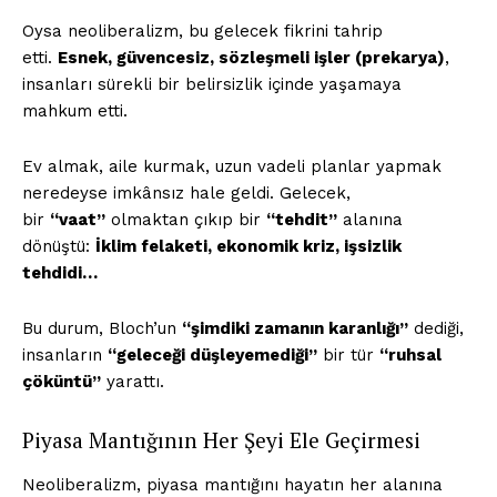
Oysa neoliberalizm, bu gelecek fikrini tahrip
etti.
Esnek, güvencesiz, sözleşmeli işler (prekarya)
,
insanları sürekli bir belirsizlik içinde yaşamaya
mahkum etti.
Ev almak, aile kurmak, uzun vadeli planlar yapmak
neredeyse imkânsız hale geldi. Gelecek,
bir
“vaat”
olmaktan çıkıp bir
“tehdit”
alanına
dönüştü:
İklim felaketi, ekonomik kriz, işsizlik
tehdidi…
Bu durum, Bloch’un
“şimdiki zamanın karanlığı”
dediği,
insanların
“geleceği düşleyemediği”
bir tür
“ruhsal
çöküntü”
yarattı.
Piyasa Mantığının Her Şeyi Ele Geçirmesi
Neoliberalizm, piyasa mantığını hayatın her alanına