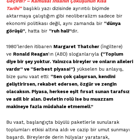
Geçirdi? – Kamusal İnsanın Çöküşünün Kısa
Tarihi”
başlıklı yazı dizisinde ayrıntılı biçimde
aktarmaya çalıştığım gibi neoliberalizm sadece bir
ekonomi politikası değil, aynı zamanda bir
“dünya
görüşü”
, hatta bir
“ruh hali”
dir.
1980’lerden itibaren
Margaret Thatcher
(İngiltere)
ve
Ronald Reagan
‘ın (ABD) sloganlarıyla
(“Toplum
diye bir şey yoktur. Yalnızca bireyler ve onların aileleri
vardır” ve “Serbest piyasa!”)
yükselen bu anlayış,
bize şunu vaat etti:
“Sen çok çalışırsan, kendini
geliştirirsen, rekabet edersen, özgür ve zengin
olacaksın. Piyasa, herkese eşit fırsat sunan tarafsız
ve adil bir alan. Devletin rolü ise bu muazzam
makineye fazla müdahale etmemeli.”
Bu vaat, başlangıçta büyülü paketlerle sunularak
toplumları etkisi altına aldı ve cazip bir umut sunmayı
başardı. Bireylerde derin hülyalar yaratarak,