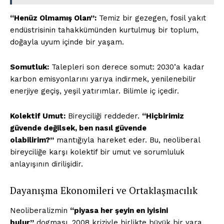
“Henüz Olmamış Olan”:
Temiz bir gezegen, fosil yakıt
endüstrisinin tahakkümünden kurtulmuş bir toplum,
doğayla uyum içinde bir yaşam.
Somutluk:
Talepleri son derece somut: 2030’a kadar
karbon emisyonlarını yarıya indirmek, yenilenebilir
enerjiye geçiş, yeşil yatırımlar. Bilimle iç içedir.
Kolektif Umut:
Bireyciliği reddeder.
“Hiçbirimiz
güvende değilsek, ben nasıl güvende
olabilirim?”
mantığıyla hareket eder. Bu, neoliberal
bireyciliğe karşı kolektif bir umut ve sorumluluk
anlayışının dirilişidir.
Dayanışma Ekonomileri ve Ortaklaşmacılık
Neoliberalizmin
“piyasa her şeyin en iyisini
bulur”
dogması, 2008 kriziyle birlikte büyük bir yara