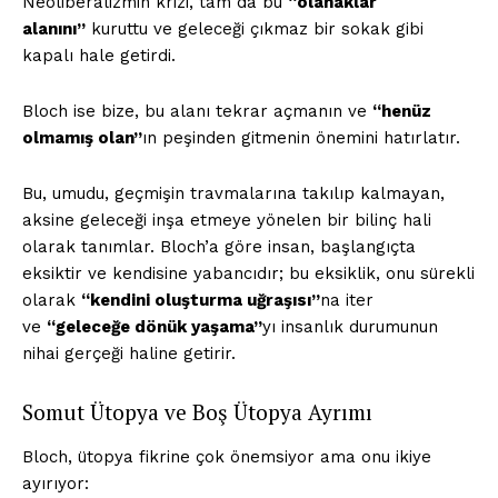
Neoliberalizmin krizi, tam da bu
“olanaklar
alanını”
kuruttu ve geleceği çıkmaz bir sokak gibi
kapalı hale getirdi.
Bloch ise bize, bu alanı tekrar açmanın ve
“henüz
olmamış olan”
ın peşinden gitmenin önemini hatırlatır.
Bu, umudu, geçmişin travmalarına takılıp kalmayan,
aksine geleceği inşa etmeye yönelen bir bilinç hali
olarak tanımlar. Bloch’a göre insan, başlangıçta
eksiktir ve kendisine yabancıdır; bu eksiklik, onu sürekli
olarak
“kendini oluşturma uğraşısı”
na iter
ve
“geleceğe dönük yaşama”
yı insanlık durumunun
nihai gerçeği haline getirir.
Somut Ütopya ve Boş Ütopya Ayrımı
Bloch, ütopya fikrine çok önemsiyor ama onu ikiye
ayırıyor: