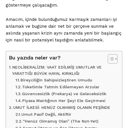
göstermeye çalışacağım.
Amacım, içinde bulunduğumuz karmaşık zamanları iyi
anlamak ve bugüne dair net bir çerçeve sunmak ve
aslında yaşanan krizin aynı zamanda yeni bir başlangıç
için nasıl bir potansiyel taşıdığını anlatabilmek.
Bu yazıda neler var?
NEOLİBERALİZM: VAAT EDİLMİŞ UMUTLAR VE
YARATTIĞI BÜYÜK HAYAL KIRIKLIĞI
Bireyciliğin Sahipsizleştiren Umudu
Tüketimle Tatmin Edilemeyen Arzular
Güvencesizlik (Prekarya) ve Geleceksizlik
Piyasa Mantığının Her Şeyi Ele Geçirmesi
UMUT İLKESİ: HENÜZ OLMAMIŞ OLANIN PEŞİNDE
Umut Pasif Değil, Aktiftir
“Henüz Olmamış Olan” (The Not-Yet)
Somut Ütopya ve Boş Ütopya Ayrımı