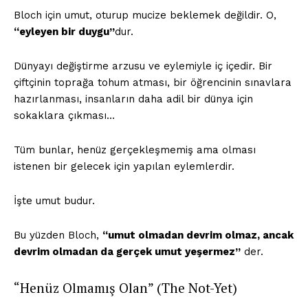
Bloch için umut, oturup mucize beklemek değildir. O,
“eyleyen bir duygu”
dur.
Dünyayı değiştirme arzusu ve eylemiyle iç içedir. Bir
ÖZEL İÇERİKLERİMİZİ
çiftçinin toprağa tohum atması, bir öğrencinin sınavlara
İNCELEYİN
hazırlanması, insanların daha adil bir dünya için
sokaklara çıkması…
Tüm bunlar, henüz gerçekleşmemiş ama olması
istenen bir gelecek için yapılan eylemlerdir.
İşte umut budur.
Bu yüzden Bloch,
“umut olmadan devrim olmaz, ancak
devrim olmadan da gerçek umut yeşermez”
der.
PLANLARI İNCELE
“Henüz Olmamış Olan” (The Not-Yet)