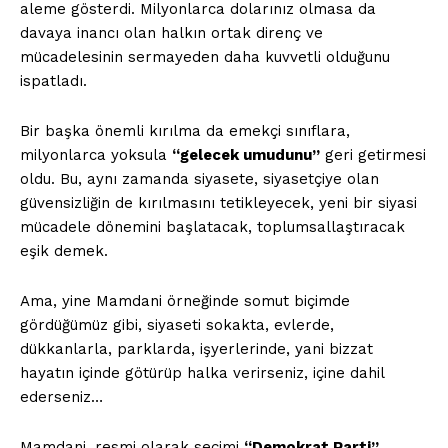
aleme gösterdi. Milyonlarca dolarınız olmasa da
davaya inancı olan halkın ortak direnç ve
mücadelesinin sermayeden daha kuvvetli olduğunu
ispatladı.
Bir başka önemli kırılma da emekçi sınıflara,
milyonlarca yoksula
“gelecek umudunu”
geri getirmesi
oldu. Bu, aynı zamanda siyasete, siyasetçiye olan
güvensizliğin de kırılmasını tetikleyecek, yeni bir siyasi
mücadele dönemini başlatacak, toplumsallaştıracak
eşik demek.
Ama, yine Mamdani örneğinde somut biçimde
gördüğümüz gibi, siyaseti sokakta, evlerde,
dükkanlarla, parklarda, işyerlerinde, yani bizzat
hayatın içinde götürüp halka verirseniz, içine dahil
ederseniz…
Mamdani, resmi olarak seçimi
“Demokrat Parti”