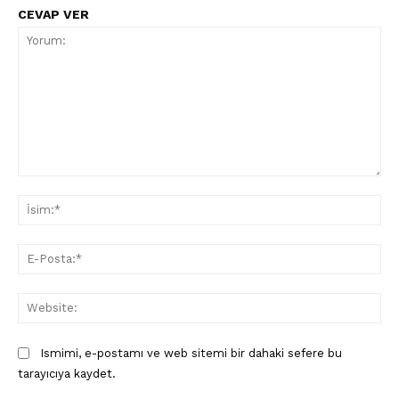
CEVAP VER
Yorum:
İsi
E-
Pos
Web
Ismimi, e-postamı ve web sitemi bir dahaki sefere bu
tarayıcıya kaydet.