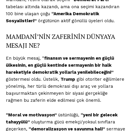
tabelası altında kazandı, ama ona seçimi kazandıran
100 bine ulaşan çoğu
“Amerika Demokratik
Sosyalistleri”
örgütünün aktif gönüllü üyeleri oldu.
MAMDANİ’NİN ZAFERİNİN DÜNYAYA
MESAJI NE?
En büyük mesaj, “
finansın ve sermayenin en güçlü
ülkesinin, en güçlü kentinde sermayenin bir halk
hareketiyle demokratik yollarla yenilebileceğini”
göstermesi oldu. Üstelik,
Trump
gibi otoriter eğilimlere
yönelmiş, her türlü demokrasi dışı araç ve yollara
başvurmaktan çekinmeyen bir siyasi gerçekliğe
rağmen bu zaferin elde edilmesi çok önemli.
“Moral ve motivasyon”
üstünlüğü,
“yeni bir gelecek
tahayyülü”
oluşturma gücü emekçi/yoksul sınıflara
geçerken,
“demoralizasyon ve savunma hali”
sermaye