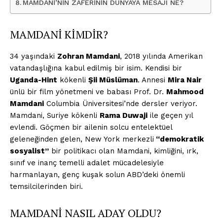
MAMDANİ’NİN ZAFERİNİN DÜNYAYA MESAJI NE?
MAMDANİ KİMDİR?
34 yaşındaki
Zohran Mamdani
, 2018 yılında Amerikan
vatandaşlığına kabul edilmiş bir isim. Kendisi bir
Uganda-Hint
kökenli
Şii Müslüman
. Annesi
Mira Nair
ünlü bir film yönetmeni ve babası Prof. Dr.
Mahmood
Mamdani
Columbia Üniversitesi’nde dersler veriyor.
Mamdani, Suriye kökenli
Rama Duwaji
ile geçen yıl
evlendi. Göçmen bir ailenin solcu entelektüel
geleneğinden gelen, New York merkezli
“demokratik
sosyalist”
bir politikacı olan Mamdani, kimliğini, ırk,
sınıf ve inanç temelli adalet mücadelesiyle
harmanlayan, genç kuşak solun ABD’deki önemli
temsilcilerinden biri.
MAMDANİ NASIL ADAY OLDU?