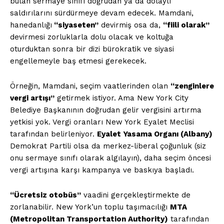
bulan sermaye sınıfı doğrudan ya da dolaylı
saldırılarını sürdürmeye devam edecek. Mamdani,
hanedanlığı
“siyaseten”
devirmiş osa da,
“fiili olarak”
devirmesi zorluklarla dolu olacak ve koltuğa
oturduktan sonra bir dizi bürokratik ve siyasi
engellemeyle baş etmesi gerekecek.
Örneğin, Mamdani, seçim vaatlerinden olan
“zenginlere
vergi artışı”
getirmek istiyor. Ama New York City
Belediye Başkanının doğrudan gelir vergisini artırma
yetkisi yok. Vergi oranları New York Eyalet Meclisi
tarafından belirleniyor.
Eyalet Yasama Organı (Albany)
Demokrat Partili olsa da merkez-liberal çoğunluk (siz
onu sermaye sınıfı olarak algılayın), daha seçim öncesi
vergi artışına karşı kampanya ve baskıya başladı.
“Ücretsiz otobüs”
vaadini gerçekleştirmekte de
zorlanabilir. New York’un toplu taşımacılığı
MTA
(Metropolitan Transportation Authority)
tarafından