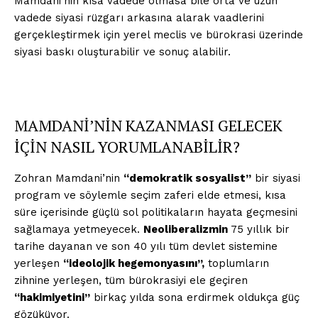
Mamdani’nin kısa vadede olmasa bile orta ve uzun
vadede siyasi rüzgarı arkasına alarak vaadlerini
gerçekleştirmek için yerel meclis ve bürokrasi üzerinde
Kurumsal
siyasi baskı oluşturabilir ve sonuç alabilir.
Hakkımızda
İletişim
MAMDANİ’NİN KAZANMASI GELECEK
Gizlilik Politikası
İÇİN NASIL YORUMLANABİLİR?
Hesabım
Künye
Zohran Mamdani’nin
“demokratik sosyalist”
bir siyasi
Planlar
program ve söylemle seçim zaferi elde etmesi, kısa
süre içerisinde güçlü sol politikaların hayata geçmesini
sağlamaya yetmeyecek.
Neoliberalizmin
75 yıllık bir
İLGİLİ YAZI :
21. Yüzyılda Sosyalizm Nasıl İşleyebilir?
tarihe dayanan ve son 40 yılı tüm devlet sistemine
yerleşen
“ideolojik hegemonyasını”,
toplumların
zihnine yerleşen, tüm bürokrasiyi ele geçiren
“hakimiyetini”
birkaç yılda sona erdirmek oldukça güç
gözüküyor.