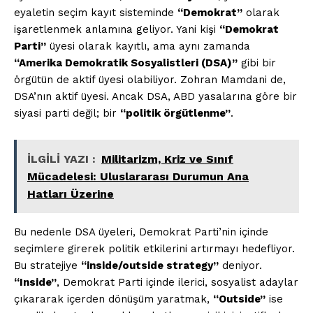
eyaletin seçim kayıt sisteminde
“Demokrat”
olarak
işaretlenmek anlamına geliyor. Yani kişi
“Demokrat
Parti”
üyesi olarak kayıtlı, ama aynı zamanda
“Amerika Demokratik Sosyalistleri (DSA)”
gibi bir
örgütün de aktif üyesi olabiliyor. Zohran Mamdani de,
DSA’nın aktif üyesi. Ancak DSA, ABD yasalarına göre bir
siyasi parti değil; bir
“politik örgütlenme”
.
İLGİLİ YAZI :
Militarizm, Kriz ve Sınıf
Mücadelesi: Uluslararası Durumun Ana
Hatları Üzerine
Bu nedenle DSA üyeleri, Demokrat Parti’nin içinde
seçimlere girerek politik etkilerini artırmayı hedefliyor.
Bu stratejiye
“inside/outside strategy”
deniyor.
“Inside”
, Demokrat Parti içinde ilerici, sosyalist adaylar
çıkararak içerden dönüşüm yaratmak,
“Outside”
ise