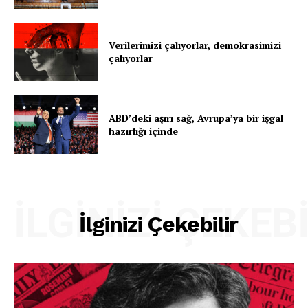
Verilerimizi çalıyorlar, demokrasimizi
çalıyorlar
ABD’deki aşırı sağ, Avrupa’ya bir işgal
hazırlığı içinde
İLGINIZI ÇEKEB
İlginizi Çekebilir