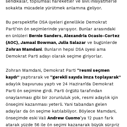
sendikalar, toplumsal hareketler ve sivil inisiyatiflerle
sokakta mücadele yürütmek anlamına geliyor.
Bu perspektifle DSA üyeleri genellikle Demokrat
Parti’nin ön seçimlerinde yarışıyor. Bunlar arasındaki
en ünlüleri
Bernie Sanders, Alexandria Ocasio-Cortez
(AOC), Jamaal Bowman, Julia Salazar
ve bugünlerde
Zohran Mamdani
. Bunların hepsi DSA üyesi ama
Demokrat Parti adayı olarak seçime giriyorlar.
Zohran Mamdani, Demokrat Parti
“resmi seçmen
kaydı”
yaptırarak ve
“gerekli sayıda imza toplayarak”
adaylık başvurusu yaptı ve 24 Haziran’da Demokrat
Parti ön seçimine girdi. Parti örgütü tarafından
onaylanması gibi bir zorunluluk yok, resmi adaylık için
önseçimi kazanması yeterli. Yani tabandan gelen
adaylar da ön seçime katılabiliyor. Böylece Mamdani,
önseçimde eski Vali
Andrew Cuomo
’ya 12 puan fark
atarak yüzde 56 ile ön seçimi kazanarak büyük sürpriz