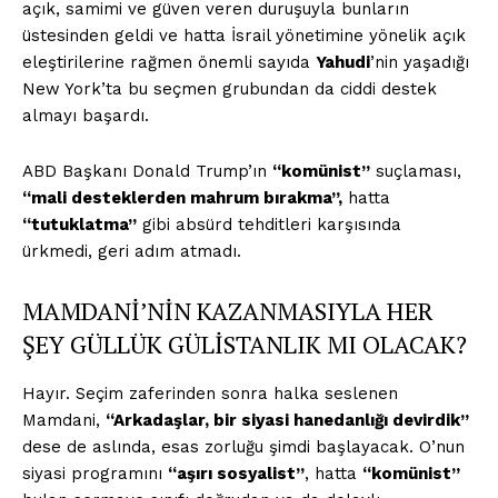
açık, samimi ve güven veren duruşuyla bunların
üstesinden geldi ve hatta İsrail yönetimine yönelik açık
eleştirilerine rağmen önemli sayıda
Yahudi
’nin yaşadığı
New York’ta bu seçmen grubundan da ciddi destek
almayı başardı.
ABD Başkanı Donald Trump’ın
“komünist”
suçlaması,
“mali desteklerden mahrum bırakma”,
hatta
“tutuklatma”
gibi absürd tehditleri karşısında
ürkmedi, geri adım atmadı.
MAMDANİ’NİN KAZANMASIYLA HER
ŞEY GÜLLÜK GÜLİSTANLIK MI OLACAK?
Hayır. Seçim zaferinden sonra halka seslenen
Mamdani,
“Arkadaşlar, bir siyasi hanedanlığı devirdik”
dese de aslında, esas zorluğu şimdi başlayacak. O’nun
siyasi programını
“aşırı sosyalist”
, hatta
“komünist”