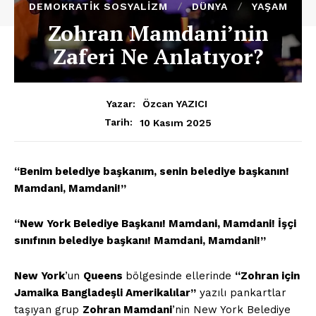
DEMOKRATIK SOSYALIZM
DÜNYA
YAŞAM
Zohran Mamdani’nin
Zaferi Ne Anlatıyor?
Yazar:
Özcan YAZICI
10 Kasım 2025
Tarih:
“Benim belediye başkanım, senin belediye başkanın!
Mamdani, Mamdani!”
“New York Belediye Başkanı! Mamdani, Mamdani! İşçi
sınıfının belediye başkanı! Mamdani, Mamdani!”
New York
’un
Queens
bölgesinde ellerinde
“Zohran için
Jamaika Bangladeşli Amerikalılar”
yazılı pankartlar
taşıyan grup
Zohran Mamdani
’nin New York Belediye