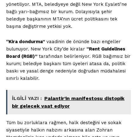
yönetiliyor. MTA, belediyeye değil New York Eyaleti’ne
bağlı yarı-bağımsız bir kurum. Dolayısıyla şehir
belediye başkanının MTA’nın ücret politikasını tek
başına değiştirme yetkisi yok.
ÖZEL İÇERİKLERİMİZİ
“Kira dondurma”
vaadinin de önünde bazı engeller
İNCELEYİN
bulunuyor. New York City’de kiralar
“Rent Guidelines
Board (RGB)”
tarafından belirleniyor. RGB bağımsız bir
kurum; belediye başkanı tüm üyeleri atasa da, politik
baskı ve yasal denge nedeniyle doğrudan müdahalesi
sınırlı kalabilir.
İLGİLİ YAZI :
Palantir’in manifestosu distopik
bir gelecek vaat ediyor
Tüm bu zorluklara rağmen, halk desteğini ve sokak
PLANLARI İNCELE
siyasetiyle halkın nabzını arkasına alan Zohran