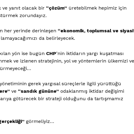
 ve yanıt olacak bir
“çözüm”
üretebilmek hepimiz için
ştürmek zorundayız.
ın her yerinde derinleşen
“ekonomik, toplumsal ve siyasi
lamayacağımızı da belirleyecek.
 kılan yön ise bugün
CHP
’nin iktidarın yargı kuşatması
ek ve izlenen stratejinin, yol ve yöntemlerin ülkemizi v
ötürmeyeceği…
önetiminin gerek yargısal süreçlerle ilgili yürüttüğü
ere”
ve
“sandık gününe”
odaklanmış iktidar değişimi
aşarıya götürecek bir strateji olduğunu da tartışmamız
gerçekliği”
görmeliyiz…