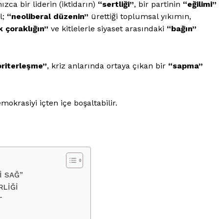
ızca bir liderin (iktidarın)
“sertliği”
, bir partinin
“eğilimi”
l;
“neoliberal düzenin”
ürettiği toplumsal yıkımın,
k çoraklığın”
ve kitlelerle siyaset arasındaki
“bağın”
oriterleşme”
, kriz anlarında ortaya çıkan bir
“sapma”
krasiyi içten içe boşaltabilir.
İ SAĞ”
RLİĞİ
T