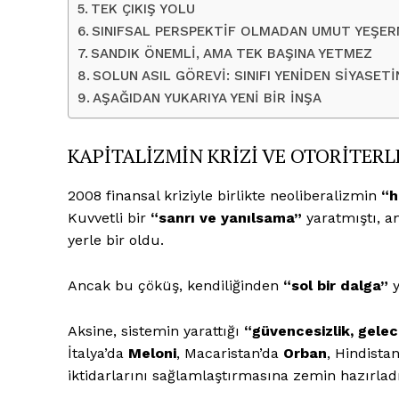
TEK ÇIKIŞ YOLU
SINIFSAL PERSPEKTİF OLMADAN UMUT YEŞE
SANDIK ÖNEMLİ, AMA TEK BAŞINA YETMEZ
SOLUN ASIL GÖREVİ: SINIFI YENİDEN SİYASE
AŞAĞIDAN YUKARIYA YENİ BİR İNŞA
KAPİTALİZMİN KRİZİ VE OTORİTERL
2008 finansal kriziyle birlikte neoliberalizmin
“h
Kuvvetli bir
“sanrı ve yanılsama”
yaratmıştı, 
yerle bir oldu.
Ancak bu çöküş, kendiliğinden
“sol bir dalga”
y
Aksine, sistemin yarattığı
“güvencesizlik, gelec
İtalya’da
Meloni
, Macaristan’da
Orban
, Hindista
iktidarlarını sağlamlaştırmasına zemin hazırladı