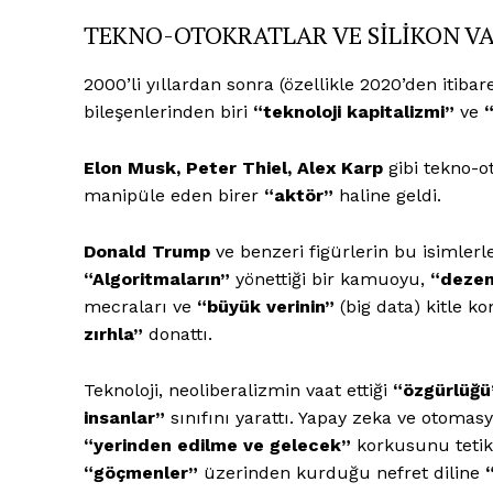
TEKNO-OTOKRATLAR VE SİLİKON VAD
2000’li yıllardan sonra (özellikle 2020’den itiba
bileşenlerinden biri
“teknoloji kapitalizmi”
ve
“
Elon Musk, Peter Thiel, Alex Karp
gibi tekno-o
manipüle eden birer
“aktör”
haline geldi.
Donald Trump
ve benzeri figürlerin bu isimle
“Algoritmaların”
yönettiği bir kamuoyu,
“deze
mecraları ve
“büyük verinin”
(big data) kitle ko
zırhla”
donattı.
Teknoloji, neoliberalizmin vaat ettiği
“özgürlüğü
insanlar”
sınıfını yarattı. Yapay zeka ve otomasy
“yerinden edilme ve gelecek”
korkusunu tetikl
“göçmenler”
üzerinden kurduğu nefret diline