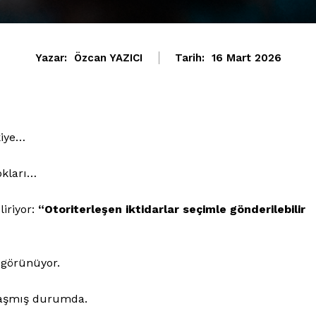
Yazar:
Özcan YAZICI
Tarih:
16 Mart 2026
kiye…
okları…
liriyor:
“
Otoriterleşen iktidarlar seçimle gönderilebilir
 görünüyor.
klaşmış durumda.