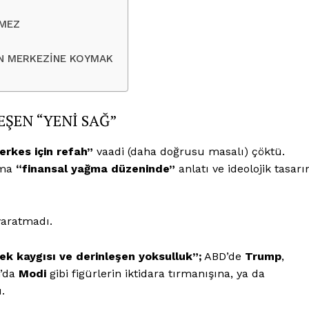
RMEZ
TİN MERKEZİNE KOYMAK
EŞEN “YENİ SAĞ”
erkes için refah”
vaadi (daha doğrusu masalı) çöktü.
ama
“finansal yağma düzeninde”
anlatı ve ideolojik tasar
aratmadı.
ek kaygısı ve derinleşen yoksulluk”;
ABD’de
Trump
,
n’da
Modi
gibi figürlerin iktidara tırmanışına, ya da
.