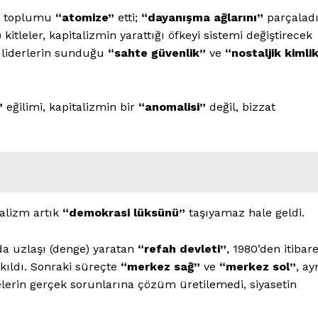
n toplumu
“atomize”
etti;
“dayanışma ağlarını”
parçaladı
itleler, kapitalizmin yarattığı öfkeyi sistemi değiştirecek
 liderlerin sunduğu
“sahte güvenlik”
ve
“nostaljik kimli
”
eğilimi, kapitalizmin bir
“anomalisi”
değil, bizzat
ralizm artık
“demokrasi lüksünü”
taşıyamaz hale geldi.
a uzlaşı (denge) yaratan
“refah devleti”
, 1980’den itibar
yıkıldı. Sonraki süreçte
“merkez sağ”
ve
“merkez sol”
, ay
elerin gerçek sorunlarına çözüm üretilemedi, siyasetin