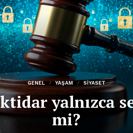
GENEL
YAŞAM
SIYASET
iktidar yalnızca s
mi?