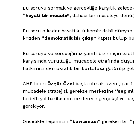
Bu soruyu sormak ve gerçekliğe karşılık gelecek
“hayati bir mesele”
; dahası bir meseleye dönü
Bu soru o kadar hayati ki ülkemiz dahil dünyan
krizden
“demokratik bir çıkış”
kapısı bulup bu
Bu soruyu ve vereceğimiz yanıtı bizim için özel
karşısında yürüttüğü mücadele etrafında düşünm
halkımızı demokratik bir kurtuluşa götürüp g
CHP lideri
Özgür Özel
başta olmak üzere, parti y
mücadele stratejisi, gerekse merkezine
“seçiml
hedefli yol haritasının ne derece gerçekçi ve b
gerekiyor.
Öncelikle hepimizin
“kavraması”
gereken bir
“