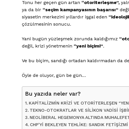
Tonu her geçen gün artan
“otoriterleşme”,
yaln
ya da bir
“seçim kampanyasının başarısı”
deği
siyasetin merkezini yıllardır işgal eden
“ideoloji
çözülmesinin sonucu.
Yani bugün yüzleşmek zorunda kaldığımız
“ot
değil, krizi yönetmenin
“yeni biçimi”
.
Ve bu biçim, sandığı ortadan kaldırmadan da demo
Öyle de oluyor, gün be gün…
Bu yazıda neler var?
KAPİTALİZMİN KRİZİ VE OTORİTERLEŞEN “YEN
TEKNO-OTOKRATLAR VE SİLİKON VADİSİ İŞBİ
NEOLİBERAL HEGEMONYA ALTINDA MUHALEFE
CHP’Yİ BEKLEYEN TEHLİKE: SANDIK FETİŞİZMİ