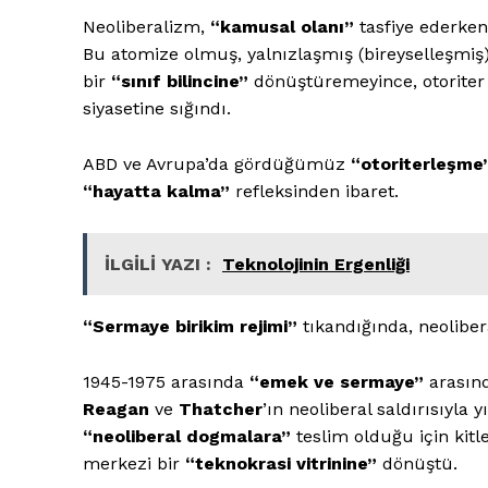
Neoliberalizm,
“kamusal olanı”
tasfiye ederke
Bu atomize olmuş, yalnızlaşmış (bireyselleşmiş) k
bir
“sınıf bilincine”
dönüştüremeyince, otoriter
siyasetine sığındı.
ABD ve Avrupa’da gördüğümüz
“otoriterleşme
“hayatta kalma”
refleksinden ibaret.
İLGİLİ YAZI :
Teknolojinin Ergenliği
“Sermaye birikim rejimi”
tıkandığında, neolibe
1945-1975 arasında
“emek ve sermaye”
arasınd
Reagan
ve
Thatcher
’ın neoliberal saldırısıyla 
“neoliberal dogmalara”
teslim olduğu için kitl
merkezi bir
“teknokrasi vitrinine”
dönüştü.