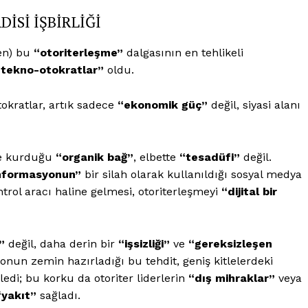
İSİ İŞBİRLİĞİ
ren) bu
“otoriterleşme”
dalgasının en tehlikeli
tekno-otokratlar”
oldu.
tokratlar, artık sadece
“ekonomik güç”
değil, siyasi alanı
rle kurduğu
“organik bağ”
, elbette
“tesadüfi”
değil.
nformasyonun”
bir silah olarak kullanıldığı sosyal medya
ntrol aracı haline gelmesi, otoriterleşmeyi
“dijital bir
”
değil, daha derin bir
“işsizliği”
ve
“gereksizleşen
onun zemin hazırladığı bu tehdit, geniş kitlelerdeki
edi; bu korku da otoriter liderlerin
“dış mihraklar”
veya
“yakıt”
sağladı.