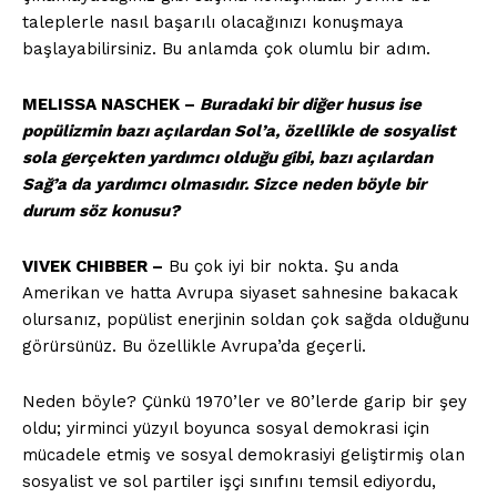
taleplerle nasıl başarılı olacağınızı konuşmaya
başlayabilirsiniz. Bu anlamda çok olumlu bir adım.
MELISSA NASCHEK –
Buradaki bir diğer husus ise
popülizmin bazı açılardan Sol’a, özellikle de sosyalist
ÖZEL İÇERİKLERİMİZİ
sola gerçekten yardımcı olduğu gibi, bazı açılardan
İNCELEYİN
Sağ’a da yardımcı olmasıdır. Sizce neden böyle bir
durum söz konusu?
VIVEK CHIBBER –
Bu çok iyi bir nokta. Şu anda
Amerikan ve hatta Avrupa siyaset sahnesine bakacak
olursanız, popülist enerjinin soldan çok sağda olduğunu
görürsünüz. Bu özellikle Avrupa’da geçerli.
Neden böyle? Çünkü 1970’ler ve 80’lerde garip bir şey
oldu; yirminci yüzyıl boyunca sosyal demokrasi için
mücadele etmiş ve sosyal demokrasiyi geliştirmiş olan
PLANLARI İNCELE
sosyalist ve sol partiler işçi sınıfını temsil ediyordu,