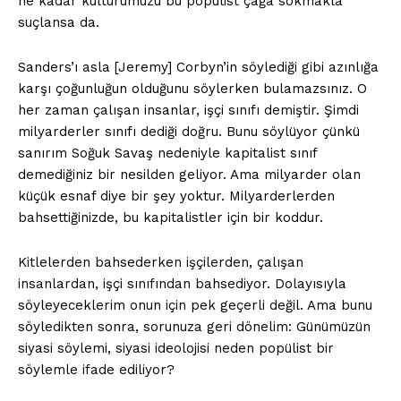
ne kadar kültürümüzü bu popülist çağa sokmakla
suçlansa da.
Sanders’ı asla [Jeremy] Corbyn’in söylediği gibi azınlığa
karşı çoğunluğun olduğunu söylerken bulamazsınız. O
her zaman çalışan insanlar, işçi sınıfı demiştir. Şimdi
milyarderler sınıfı dediği doğru. Bunu söylüyor çünkü
sanırım Soğuk Savaş nedeniyle kapitalist sınıf
demediğiniz bir nesilden geliyor. Ama milyarder olan
küçük esnaf diye bir şey yoktur. Milyarderlerden
bahsettiğinizde, bu kapitalistler için bir koddur.
Kitlelerden bahsederken işçilerden, çalışan
insanlardan, işçi sınıfından bahsediyor. Dolayısıyla
söyleyeceklerim onun için pek geçerli değil. Ama bunu
söyledikten sonra, sorunuza geri dönelim: Günümüzün
siyasi söylemi, siyasi ideolojisi neden popülist bir
söylemle ifade ediliyor?