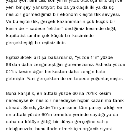
yaşanıyor. Birincisi, son yirmi yılda oldukça sıra dışı ve
yeni bir şeyi yansıtıyor; bu da yaklaşık iki ya da üç
nesildir görmediğimiz bir ekonomik eşitsizlik seviyesi.
Ve bu eşitsizlik, gerçek kazanımların çok küçük bir
kesimde – sadece “elitler” dediğimiz kesimde değil,
kapitalist sınıfın çok küçük bir kesiminde –
gerçekleştiği bir eşitsizliktir.
Eşitsizlikteki artışa bakarsanız, “yüzde 1’in” yüzde
99’dan daha zenginleştiğini göremezsiniz. Aslında yüzde
0.1’lik kesim diğer herkesten daha zengin hale
gelmiştir. Yani gerçekten de en tepede yoğunlaşmıştır.
Buna karşılık, en alttaki yüzde 60 ila 70’lik kesim
neredeyse iki nesildir neredeyse hiçbir kazanıma tanık
olmadı. Şimdi, yüzde 1’in yarısının tüm parayı aldığı ve
en alttaki yüzde 60’ın temelde yerinde saydığı ya da
daha da kötüye gittiği bir dünya gerçeğine sahip
olduğunuzda, bunu ifade etmek için organik siyasi