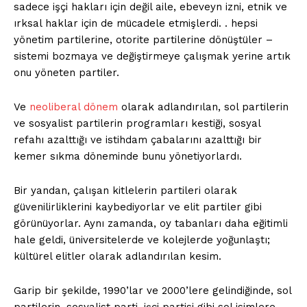
sadece işçi hakları için değil aile, ebeveyn izni, etnik ve
ırksal haklar için de mücadele etmişlerdi. . hepsi
yönetim partilerine, otorite partilerine dönüştüler –
Kurumsal
sistemi bozmaya ve değiştirmeye çalışmak yerine artık
onu yöneten partiler.
Hakkımızda
İletişim
Ve
neoliberal dönem
olarak adlandırılan, sol partilerin
ve sosyalist partilerin programları kestiği, sosyal
Gizlilik Politikası
refahı azalttığı ve istihdam çabalarını azalttığı bir
Hesabım
kemer sıkma döneminde bunu yönetiyorlardı.
Künye
Planlar
Bir yandan, çalışan kitlelerin partileri olarak
güvenilirliklerini kaybediyorlar ve elit partiler gibi
görünüyorlar. Aynı zamanda, oy tabanları daha eğitimli
İLGİLİ YAZI :
Sömürgeci Yağma Kapitalizmi Yaratmadı
hale geldi, üniversitelerde ve kolejlerde yoğunlaştı;
kültürel elitler olarak adlandırılan kesim.
Garip bir şekilde, 1990’lar ve 2000’lere gelindiğinde, sol