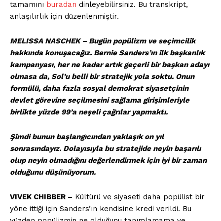
tamamını
buradan
dinleyebilirsiniz. Bu transkript,
anlaşılırlık için düzenlenmiştir.
MELISSA NASCHEK – Bugün popülizm ve seçimcilik
hakkında konuşacağız. Bernie Sanders’ın ilk başkanlık
kampanyası, her ne kadar artık geçerli bir başkan adayı
olmasa da, Sol’u belli bir stratejik yola soktu. Onun
formülü, daha fazla sosyal demokrat siyasetçinin
devlet görevine seçilmesini sağlama girişimleriyle
birlikte yüzde 99’a neşeli çağrılar yapmaktı.
Şimdi bunun başlangıcından yaklaşık on yıl
sonrasındayız. Dolayısıyla bu stratejide neyin başarılı
olup neyin olmadığını değerlendirmek için iyi bir zaman
olduğunu düşünüyorum.
VIVEK CHIBBER –
Kültürü ve siyaseti daha popülist bir
yöne ittiği için Sanders’ın kendisine kredi verildi. Bu
yüzden popülizmin ne olduğunu tanımlamama ve