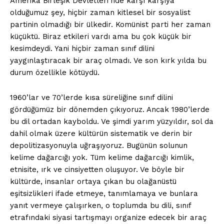
Amerika Birleşik Devletleri’nde karşı karşıya
olduğumuz şey, hiçbir zaman kitlesel bir sosyalist
partinin olmadığı bir ülkedir. Komünist parti her zaman
küçüktü. Biraz etkileri vardı ama bu çok küçük bir
kesimdeydi. Yani hiçbir zaman sınıf dilini
yaygınlaştıracak bir araç olmadı. Ve son kırk yılda bu
durum özellikle kötüydü.
1960’lar ve 70’lerde kısa süreliğine sınıf dilini
gördüğümüz bir dönemden çıkıyoruz. Ancak 1980’lerde
bu dil ortadan kayboldu. Ve şimdi yarım yüzyıldır, sol da
dahil olmak üzere kültürün sistematik ve derin bir
depolitizasyonuyla uğraşıyoruz. Bugünün solunun
kelime dağarcığı yok. Tüm kelime dağarcığı kimlik,
etnisite, ırk ve cinsiyetten oluşuyor. Ve böyle bir
kültürde, insanlar ortaya çıkan bu olağanüstü
eşitsizlikleri ifade etmeye, tanımlamaya ve bunlara
yanıt vermeye çalışırken, o toplumda bu dili, sınıf
etrafındaki siyasi tartışmayı organize edecek bir araç