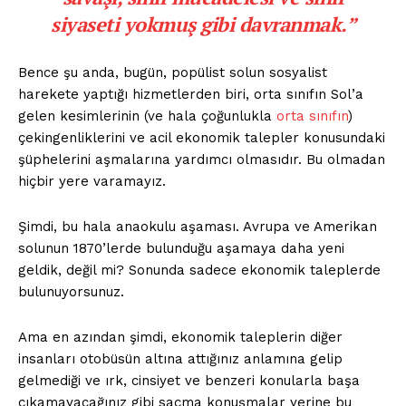
siyaseti yokmuş gibi davranmak.”
Bence şu anda, bugün, popülist solun sosyalist
harekete yaptığı hizmetlerden biri, orta sınıfın Sol’a
gelen kesimlerinin (ve hala çoğunlukla
orta sınıfın
)
çekingenliklerini ve acil ekonomik talepler konusundaki
şüphelerini aşmalarına yardımcı olmasıdır. Bu olmadan
hiçbir yere varamayız.
Şimdi, bu hala anaokulu aşaması. Avrupa ve Amerikan
solunun 1870’lerde bulunduğu aşamaya daha yeni
geldik, değil mi? Sonunda sadece ekonomik taleplerde
bulunuyorsunuz.
Ama en azından şimdi, ekonomik taleplerin diğer
insanları otobüsün altına attığınız anlamına gelip
gelmediği ve ırk, cinsiyet ve benzeri konularla başa
çıkamayacağınız gibi saçma konuşmalar yerine bu