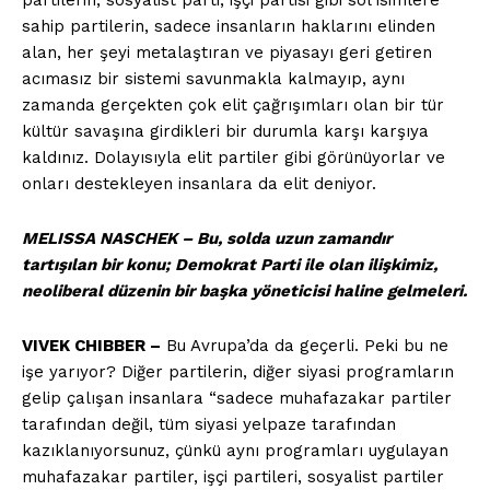
partilerin, sosyalist parti, işçi partisi gibi sol isimlere
sahip partilerin, sadece insanların haklarını elinden
alan, her şeyi metalaştıran ve piyasayı geri getiren
acımasız bir sistemi savunmakla kalmayıp, aynı
zamanda gerçekten çok elit çağrışımları olan bir tür
kültür savaşına girdikleri bir durumla karşı karşıya
kaldınız. Dolayısıyla elit partiler gibi görünüyorlar ve
onları destekleyen insanlara da elit deniyor.
MELISSA NASCHEK – Bu, solda uzun zamandır
tartışılan bir konu; Demokrat Parti ile olan ilişkimiz,
neoliberal düzenin bir başka yöneticisi haline gelmeleri.
VIVEK CHIBBER –
Bu Avrupa’da da geçerli. Peki bu ne
işe yarıyor? Diğer partilerin, diğer siyasi programların
gelip çalışan insanlara “sadece muhafazakar partiler
tarafından değil, tüm siyasi yelpaze tarafından
kazıklanıyorsunuz, çünkü aynı programları uygulayan
muhafazakar partiler, işçi partileri, sosyalist partiler