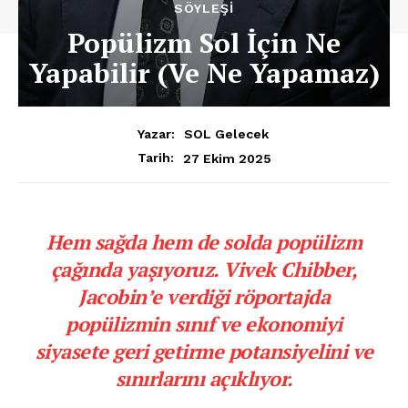
SÖYLEŞI
Popülizm Sol İçin Ne
Yapabilir (Ve Ne Yapamaz)
Yazar:
SOL Gelecek
27 Ekim 2025
Tarih:
Hem sağda hem de solda popülizm
çağında yaşıyoruz. Vivek Chibber,
Jacobin’e verdiği röportajda
popülizmin sınıf ve ekonomiyi
siyasete geri getirme potansiyelini ve
sınırlarını açıklıyor.