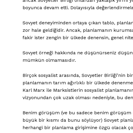
ancak Sovyetler Birliği onlardan yaklaşık yirmi y
boyunca devam etti. Dolayısıyla değerlendirmele
Sovyet deneyiminden ortaya çıkan tablo, planla
zor hale geldiğidir. Ancak, planlamanın kurumsal
fakir ister zengin bir ülkede denensin, genel nite
Sovyet örneği hakkında ne düşünürseniz düşün
mümkün olmamasıdır.
Birçok sosyalist arasında, Sovyetler Birliği’nin 
planlamanın tarım ağırlıklı bir ülkede denenmes
Karl Marx ile Marksistlerin sosyalist planlamanı
vizyonundan çok uzak olması nedeniyle, bu de
Benim görüşüm (ve bu sadece benim görüşüm değ
büyük bir kısmı da bunu söylüyor) Sovyet planl
herhangi bir planlama girişimine özgü olacak çok