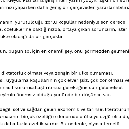
ıl öndeydi. Planlama girişimleri yarım yüzyılı aşkın bir sür
rimizi yaparken daha geniş bir çerçeveden yararlanabiliri
manın, yürütüldüğü zorlu koşullar nedeniyle son derece
 özelliklerine baktığınızda, ortaya çıkan sorunların, ister
likte olacağı da bir gerçektir.
ün, bugün sol için en önemli şey, onu görmezden gelmen
bir diktatörlük olması veya zengin bir ülke olmaması,
i, uygulama koşullarının çok elverişsiz, çok zor olması v
n nasıl kurumsallaştırılması gerektiğine dair geleneksel
neyimin önemsiz olduğu yönünde bir düşünce var.
il, sol ve sağdan gelen ekonomik ve tarihsel literatürü
amasının birçok özelliği o dönemde o ülkeye özgü olsa da
 daha fazla özellik vardır. Bu nedenle, piyasa temelli