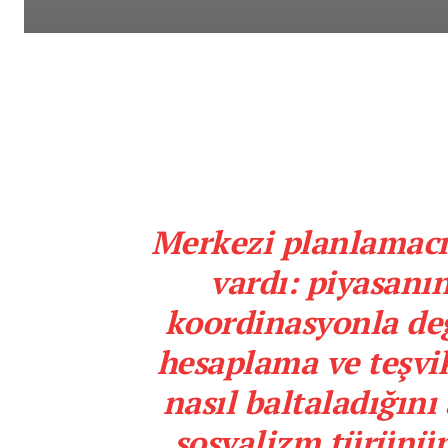
Merkezi planlamacıl
vardı: piyasanın
koordinasyonla değ
hesaplama ve teşvi
nasıl baltaladığını 
sosyalizm türünün 